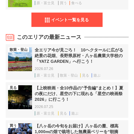
原・富士見
買う
食べる
イベント一覧を見る
このエリアの最新ニュース
散策・登山
全エリア今が見ごろ！ 10ヘクタールに広がる
絶景の花畑、長野県原村・八ヶ岳農業大学校の
「YATZ GARDEN」へ行こう！
2026.07.26
原・富士見
散策・登山
見る
遊ぶ
見る
【上映映画・全10作品の”予告編”まとめ！】夏
の夜にだけ、星空の下に現れる「星空の映画祭
2026」に行こう！
2026.07.25
原・富士見
見る
遊ぶ
買う
【八ヶ岳の今旬をお届け】八ヶ岳の麓、標高
1,000mの畑で栽培した無農薬ベリーを“朝摘