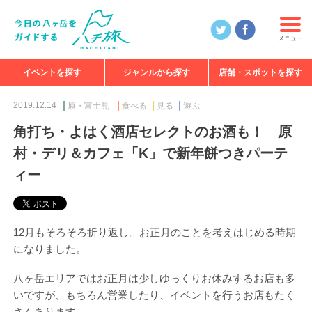
メニュー
イベントを探す
ジャンルから探す
店舗・スポットを探す
食べる
見る
知る
遊ぶ
特集
2019.12.14
原・富士見
食べる
見る
遊ぶ
角打ち・よはく酒店セレクトのお酒も！ 原
村・デリ＆カフェ「K」で新年餅つきパーテ
ィー
12月もそろそろ折り返し。お正月のことを考えはじめる時期
になりました。
八ヶ岳エリアではお正月は少しゆっくりお休みするお店も多
いですが、もちろん営業したり、イベントを行うお店もたく
さんあります。