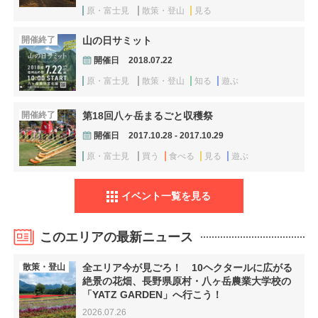
原・富士見
散策・登山
見る
開催終了
山の日サミット
開催日
2018.07.22
原・富士見
散策・登山
知る
遊ぶ
開催終了
第18回八ヶ岳まるごと収穫祭
開催日
2017.10.28 - 2017.10.29
原・富士見
買う
食べる
見る
遊ぶ
イベント一覧を見る
このエリアの最新ニュース
散策・登山
全エリア今が見ごろ！ 10ヘクタールに広がる
絶景の花畑、長野県原村・八ヶ岳農業大学校の
「YATZ GARDEN」へ行こう！
2026.07.26