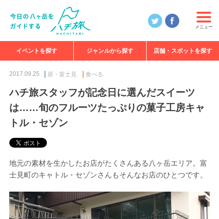
メニュー
イベントを探す
ジャンルから探す
店舗・スポットを探す
食べる
見る
知る
遊ぶ
特集
2017.09.25
原・富士見
食べる
ハチ旅スタッフが記念日に選んだスイーツ
は……旬のフルーツたっぷりの菓子工房キャ
トル・セゾン
地元の素材を生かしたお店がたくさんある八ヶ岳エリア。富
士見町のキャトル・セゾンさんもそんなお店のひとつです。