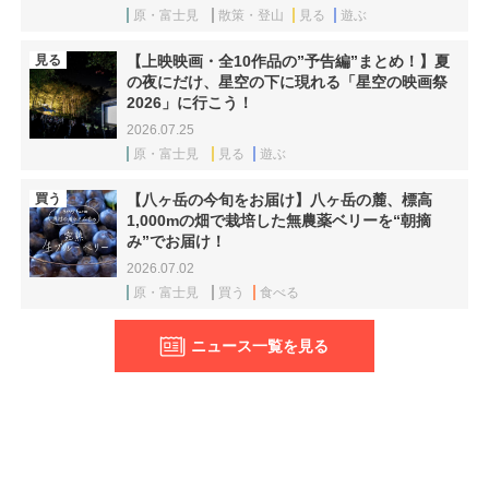
原・富士見
散策・登山
見る
遊ぶ
見る
【上映映画・全10作品の”予告編”まとめ！】夏
の夜にだけ、星空の下に現れる「星空の映画祭
2026」に行こう！
2026.07.25
原・富士見
見る
遊ぶ
買う
【八ヶ岳の今旬をお届け】八ヶ岳の麓、標高
1,000mの畑で栽培した無農薬ベリーを“朝摘
み”でお届け！
2026.07.02
原・富士見
買う
食べる
ニュース一覧を見る