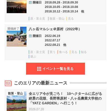
開催日
2018.09.28 - 2018.09.30
2018.10.05 - 2018.10.08
2018.10.12 - 2018.10.14 他
原・富士見
散策・登山
見る
開催終了
八ヶ岳マルシェ＠原村（2022年）
開催日
2022.06.19
2022.07.17
2022.08.21 他
原・富士見
買う
食べる
見る
知る
遊ぶ
イベント一覧を見る
このエリアの最新ニュース
散策・登山
全エリア今が見ごろ！ 10ヘクタールに広がる
絶景の花畑、長野県原村・八ヶ岳農業大学校の
「YATZ GARDEN」へ行こう！
2026.07.26