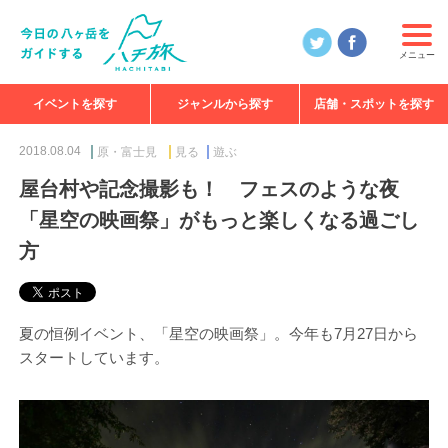
メニュー
イベントを探す
ジャンルから探す
店舗・スポットを探す
食べる
見る
知る
遊ぶ
特集
2018.08.04
原・富士見
見る
遊ぶ
屋台村や記念撮影も！ フェスのような夜
「星空の映画祭」がもっと楽しくなる過ごし
方
夏の恒例イベント、「星空の映画祭」。今年も7月27日から
スタートしています。