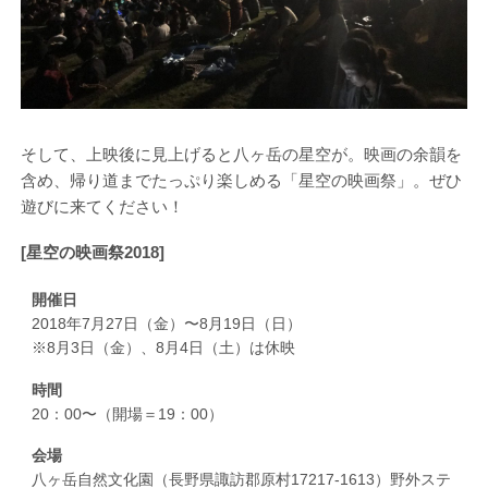
そして、上映後に見上げると八ヶ岳の星空が。映画の余韻を
含め、帰り道までたっぷり楽しめる「星空の映画祭」。ぜひ
遊びに来てください！
[星空の映画祭2018]
開催日
2018年7月27日（金）〜8月19日（日）
※8月3日（金）、8月4日（土）は休映
時間
20：00〜（開場＝19：00）
会場
八ヶ岳自然文化園（長野県諏訪郡原村17217-1613）野外ステ