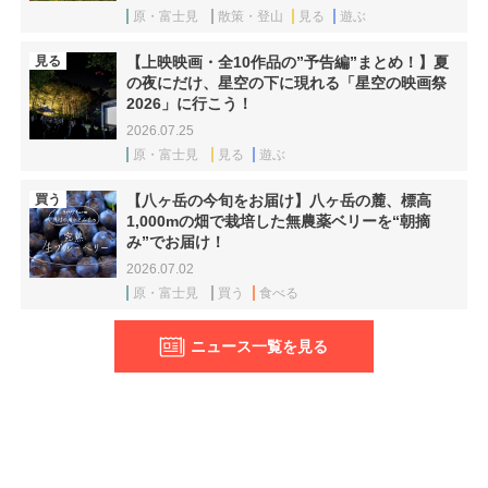
原・富士見
散策・登山
見る
遊ぶ
見る
【上映映画・全10作品の”予告編”まとめ！】夏
の夜にだけ、星空の下に現れる「星空の映画祭
2026」に行こう！
2026.07.25
原・富士見
見る
遊ぶ
買う
【八ヶ岳の今旬をお届け】八ヶ岳の麓、標高
1,000mの畑で栽培した無農薬ベリーを“朝摘
み”でお届け！
2026.07.02
原・富士見
買う
食べる
ニュース一覧を見る