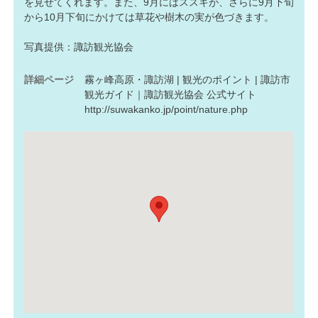
を見せてくれます。また、9月にはススキが、さらに9月下旬
から10月下旬にかけては草花や樹木の実が色づきます。
写真提供：諏訪観光協会
詳細ページ
霧ヶ峰高原・諏訪湖 | 観光のポイント | 諏訪市
観光ガイド｜諏訪観光協会 公式サイト
http://suwakanko.jp/point/nature.php