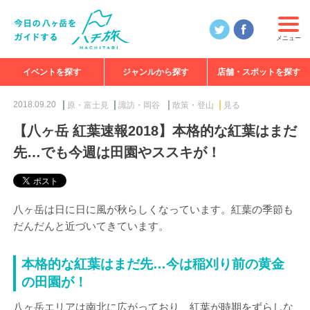
メニュー
イベントを探す
ジャンルから探す
店舗・スポットを探す
食べる
見る
知る
遊ぶ
特集
2018.09.20
原・富士見
諏訪・岡谷
散策・登山
見る
【八ヶ岳 紅葉速報2018】本格的な紅葉はまだ
先…でも今週は田園やススキが！
八ヶ岳は日に日に風が秋らしくなっています。紅葉の季節も
だんだんと近づいてきています。
本格的な紅葉はまだ先…今は稲刈り前の黄金
の田園が！
八ヶ岳エリアは南北に広がっており、紅葉が時期をずらしな