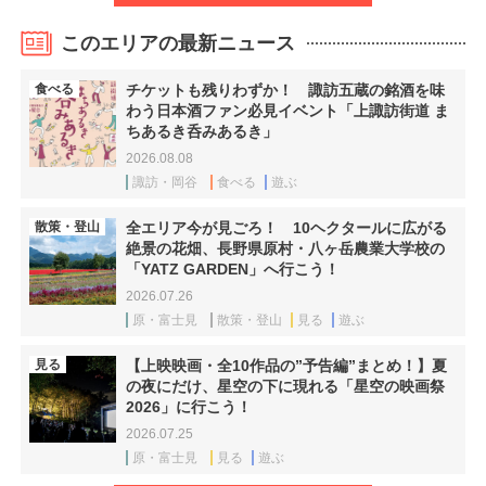
このエリアの最新ニュース
食べる
チケットも残りわずか！ 諏訪五蔵の銘酒を味
わう日本酒ファン必見イベント「上諏訪街道 ま
ちあるき呑みあるき」
2026.08.08
諏訪・岡谷
食べる
遊ぶ
散策・登山
全エリア今が見ごろ！ 10ヘクタールに広がる
絶景の花畑、長野県原村・八ヶ岳農業大学校の
「YATZ GARDEN」へ行こう！
2026.07.26
原・富士見
散策・登山
見る
遊ぶ
見る
【上映映画・全10作品の”予告編”まとめ！】夏
の夜にだけ、星空の下に現れる「星空の映画祭
2026」に行こう！
2026.07.25
原・富士見
見る
遊ぶ