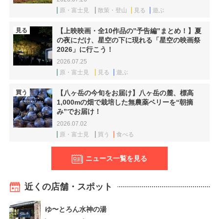
原・富士見
散策・登山
見る
遊ぶ
見る
【上映映画・全10作品の”予告編”まとめ！】夏
の夜にだけ、星空の下に現れる「星空の映画祭
2026」に行こう！
2026.07.25
原・富士見
見る
遊ぶ
買う
【八ヶ岳の今旬をお届け】八ヶ岳の麓、標高
1,000mの畑で栽培した無農薬ベリーを“朝摘
み”でお届け！
2026.07.02
原・富士見
買う
食べる
ニュース一覧を見る
近くの店舗・スポット
ゆ〜とろん水神の湯