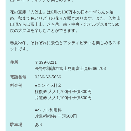
花の宝庫『入笠山』は6月の100万本の日本すずらんを始
め、秋まで色とりどりの花々が咲き誇ります。また、入笠山
山頂からは富士山、八ヶ岳、南・中央・北アルプスまで360
度の大展望を楽しむことができます。
春夏秋冬、それぞれに景色とアクティビティを楽しめるスポ
ットです。
住所
〒399-0211
長野県諏訪郡富士見町富士見6666-703
電話番号
0266-62-5666
料金例
●ゴンドラ料金
往復券 大人1,700円 子供800円
片道券 大人1,100円 子供500円
●ペット利用料
片道/往復共 一頭500円
駐車場
あり