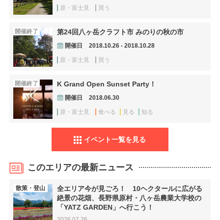
原・富士見
買う
開催終了
第24回八ヶ岳クラフト市 みのりの秋の市
開催日
2018.10.26 - 2018.10.28
原・富士見
買う
開催終了
K Grand Open Sunset Party！
開催日
2018.06.30
原・富士見
食べる
見る
知る
イベント一覧を見る
このエリアの最新ニュース
散策・登山
全エリア今が見ごろ！ 10ヘクタールに広がる
絶景の花畑、長野県原村・八ヶ岳農業大学校の
「YATZ GARDEN」へ行こう！
2026.07.26