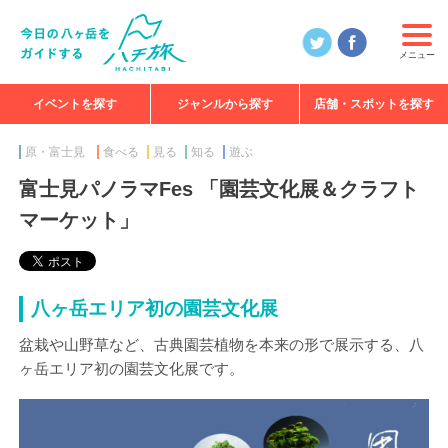
メニュー
イベントを探す
ジャンルから探す
店舗・スポットを探す
食べる
見る
知る
遊ぶ
特集
原・富士見
食べる
見る
知る
遊ぶ
富士見パノラマFes 「園芸文化展＆クラフト
マーケット」
八ヶ岳エリア初の園芸文化展
盆栽や山野草など、古典園芸植物を本来の形で展示する、八
ヶ岳エリア初の園芸文化展です。