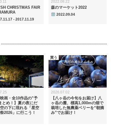
0.11
2022.08.22
SH CHRISTMAS FAIR
森のマーケット2022
ARAMURA
2022.09.04
7.11.17 - 2017.11.19
買う
7.25
2026.07.02
映画・全10作品の”予
【八ヶ岳の今旬をお届け】八
まとめ！】夏の夜にだ
ヶ岳の麓、標高1,000mの畑で
空の下に現れる「星空
栽培した無農薬ベリーを“朝摘
祭2026」に行こう！
み”でお届け！