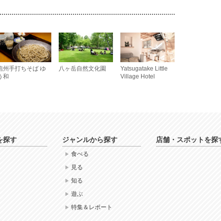
信州手打ちそば ゆ
八ヶ岳自然文化園
Yatsugatake Little
う和
Village Hotel
を探す
ジャンルから探す
店舗・スポットを探
食べる
見る
知る
遊ぶ
特集＆レポート