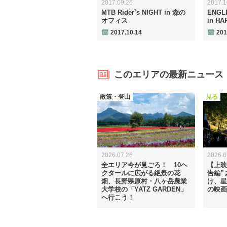
2017.09.26
2017.1
MTB Rider`s NIGHT in 森の
ENGLI
オフィス
in H
2017.10.14
201
このエリアの最新ニュース
散策・登山
見る
2026.07.26
2026.0
全エリア今が見ごろ！ 10ヘ
【上映
クタールに広がる絶景の花
告編”
畑、長野県原村・八ヶ岳農業
け、星
大学校の「YATZ GARDEN」
の映画
へ行こう！