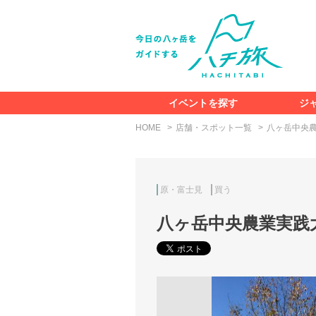
イベントを探す
ジ
HOME
店舗・スポット一覧
八ヶ岳中央
原・富士見
買う
八ヶ岳中央農業実践