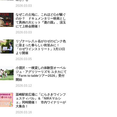
2026.03.03
なぜこの土地に、これほど心が騒ぐ
のか？ ドキュメンタリー映画とし
て異例の大ヒット『鹿の国』、須玉
にて上映会開催！
2026.03.03
リゾナーレ八ヶ岳がロゼのピンク色
に染まった春らしい街並みに！
「ロゼワインストリート」3月13日
より開催
2026.03.05
小淵沢・一棟貸しの体験型オーベル
ジュ・アグリツーリズモ ユタカにて
「Farm to tableツアー2026」受付
開始
2026.03.12
韮崎駅前広場に「にらさきワインフ
ェスティバル」＆「NIRAマルシ
ェ」同時開催！ 市内ワイナリーが
大集合！
2026.03.16