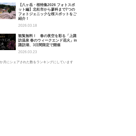
【八ヶ岳・桜特集2026 フォトスポ
ット編】北杜市から蓼科まで7つの
フォトジェニックな桜スポットをご
紹介！
2026.03.18
観覧無料！ 春の夜空を彩る「上諏
訪温泉 春のウィークエンド花火」in
諏訪湖、3日間限定で開催
2026.03.23
1か月にシェアされた数をランキングにしています