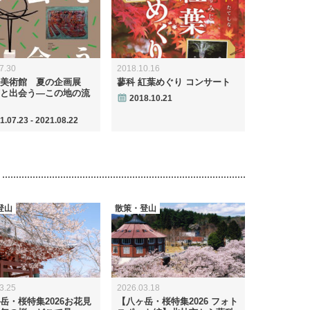
7.30
2018.10.16
美術館 夏の企画展
蓼科 紅葉めぐり コンサート
と出会う―この地の流
2018.10.21
1.07.23 - 2021.08.22
登山
散策・登山
3.25
2026.03.18
岳・桜特集2026お花見
【八ヶ岳・桜特集2026 フォト