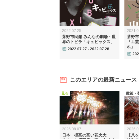
2022.07.25
2021.0
茅野市民館 みんなの劇場・世
茅野市
界のトビラ「キュビックス」
「工芸
れ」
2022.07.27 - 2022.07.28
202
このエリアの最新ニュース
見る
散策・
2026.08.07
2026.0
日本一標高の高い花火大
【八ヶ