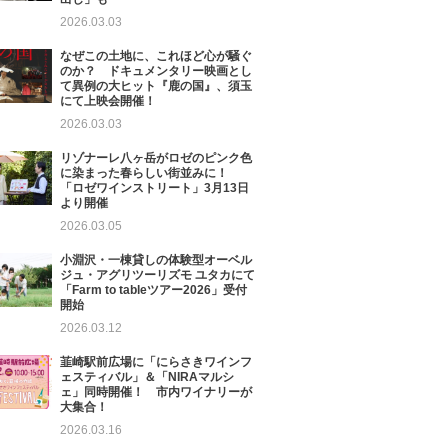
2026.03.03
なぜこの土地に、これほど心が騒ぐ
のか？ ドキュメンタリー映画とし
て異例の大ヒット『鹿の国』、須玉
にて上映会開催！
2026.03.03
リゾナーレ八ヶ岳がロゼのピンク色
に染まった春らしい街並みに！
「ロゼワインストリート」3月13日
より開催
2026.03.05
小淵沢・一棟貸しの体験型オーベル
ジュ・アグリツーリズモ ユタカにて
「Farm to tableツアー2026」受付
開始
2026.03.12
韮崎駅前広場に「にらさきワインフ
ェスティバル」＆「NIRAマルシ
ェ」同時開催！ 市内ワイナリーが
大集合！
2026.03.16