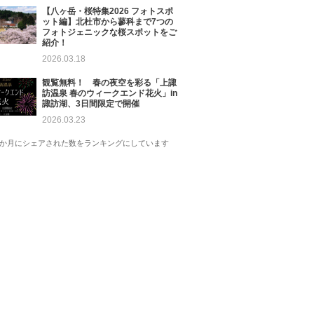
【八ヶ岳・桜特集2026 フォトスポ
ット編】北杜市から蓼科まで7つの
フォトジェニックな桜スポットをご
紹介！
2026.03.18
観覧無料！ 春の夜空を彩る「上諏
訪温泉 春のウィークエンド花火」in
諏訪湖、3日間限定で開催
2026.03.23
1か月にシェアされた数をランキングにしています