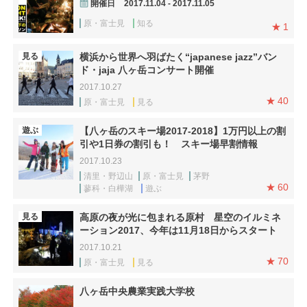
開催日
2017.11.04 - 2017.11.05
原・富士見
知る
1
見る
横浜から世界へ羽ばたく“japanese jazz”バン
ド・jaja 八ヶ岳コンサート開催
2017.10.27
40
原・富士見
見る
遊ぶ
【八ヶ岳のスキー場2017-2018】1万円以上の割
引や1日券の割引も！ スキー場早割情報
2017.10.23
清里・野辺山
原・富士見
茅野
60
蓼科・白樺湖
遊ぶ
見る
高原の夜が光に包まれる原村 星空のイルミネ
ーション2017、今年は11月18日からスタート
2017.10.21
70
原・富士見
見る
八ヶ岳中央農業実践大学校