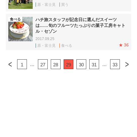
原・富士見
買う
食べる
ハチ旅スタッフが記念日に選んだスイーツ
は……旬のフルーツたっぷりの菓子工房キャト
ル・セゾン
2017.09.25
36
原・富士見
食べる
…
…
1
27
28
29
30
31
33