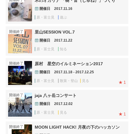
開催終了
木のオカリナ 「樹・音（じゅね）」づくり
開催日
2017.11.16
原・富士見
遊ぶ
開催終了
里山SESSION VOL.7
開催日
2017.11.22
原・富士見
知る
開催終了
原村 星空のイルミネーション2017
開催日
2017.11.18 - 2017.12.25
原・富士見
散策・登山
見る
1
開催終了
jaja 八ヶ岳コンサート
開催日
2017.12.02
原・富士見
見る
1
開催終了
MOON LIGHT HACK! 月夜の下のハッカソン