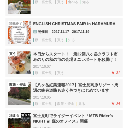
原・富士見
買う
食べる
知る
開催終了
ENGLISH CHRISTMAS FAIR in HARAMURA
開催日
2017.11.17 - 2017.11.19
原・富士見
買う
知る
買う
本日からスタート！ 第22回八ヶ岳クラフト市
みのりの秋の市の会場ミニレポートをお届け！
2017.10.07
37
原・富士見
買う
散策・登山
【八ヶ岳紅葉速報2017】富士見高原リゾート周
辺の鉢巻道路も赤く色づきはじめています
2017.10.05
34
原・富士見
散策・登山
見る
泊まる
富士見町でライダーイベント「MTB Rider’s
NIGHT in 森のオフィス」開催