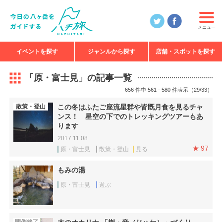
メニュー
イベントを探す
ジャンルから探す
店舗・スポットを探す
食べる
見る
知る
遊ぶ
特集
「原・富士見」の記事一覧
656 件中 561 - 580 件表示（29/33）
散策・登山
この冬はふたご座流星群や皆既月食を見るチャ
ンス！ 星空の下でのトレッキングツアーもあ
ります
2017.11.08
97
原・富士見
散策・登山
見る
もみの湯
原・富士見
遊ぶ