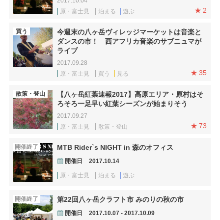
2017.10.04
2
原・富士見
泊まる
遊ぶ
買う
今週末の八ヶ岳ヴィレッジマーケットは音楽と
ダンスの市！ 西アフリカ音楽のサブニュマが
ライブ
2017.09.28
35
原・富士見
買う
見る
散策・登山
【八ヶ岳紅葉速報2017】高原エリア・原村はそ
ろそろ一足早い紅葉シーズンが始まりそう
2017.09.27
73
原・富士見
散策・登山
開催終了
MTB Rider`s NIGHT in 森のオフィス
開催日
2017.10.14
原・富士見
泊まる
遊ぶ
開催終了
第22回八ヶ岳クラフト市 みのりの秋の市
開催日
2017.10.07 - 2017.10.09