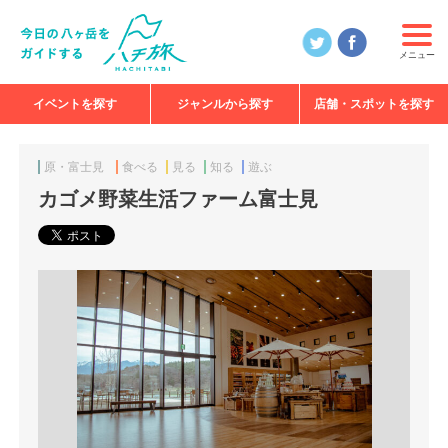
メニュー
イベントを探す
ジャンルから探す
店舗・スポットを探す
食べる
見る
知る
遊ぶ
特集
原・富士見
食べる
見る
知る
遊ぶ
カゴメ野菜生活ファーム富士見