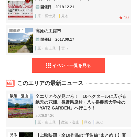
開催日
2018.12.21
原・富士見
見る
10
開催終了
高原の工房市
開催日
2017.09.17
原・富士見
買う
イベント一覧を見る
このエリアの最新ニュース
散策・登山
全エリア今が見ごろ！ 10ヘクタールに広がる
絶景の花畑、長野県原村・八ヶ岳農業大学校の
「YATZ GARDEN」へ行こう！
2026.07.26
原・富士見
散策・登山
見る
遊ぶ
見る
【上映映画・全10作品の”予告編”まとめ！】夏