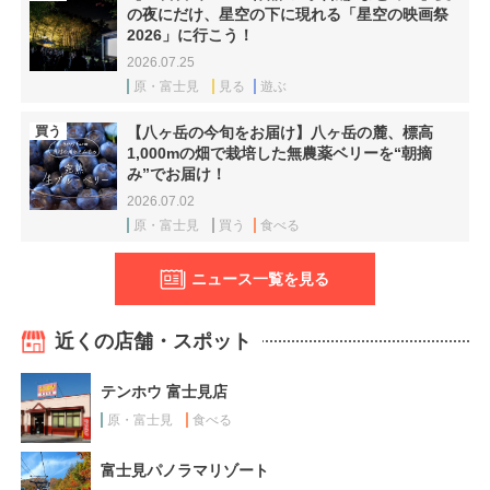
の夜にだけ、星空の下に現れる「星空の映画祭
2026」に行こう！
2026.07.25
原・富士見
見る
遊ぶ
買う
【八ヶ岳の今旬をお届け】八ヶ岳の麓、標高
1,000mの畑で栽培した無農薬ベリーを“朝摘
み”でお届け！
2026.07.02
原・富士見
買う
食べる
ニュース一覧を見る
近くの店舗・スポット
テンホウ 富士見店
原・富士見
食べる
富士見パノラマリゾート