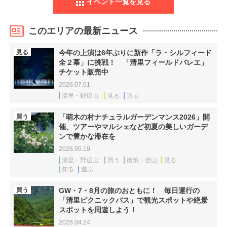
イベント一覧を見る
このエリアの最新ニュース
見る
今年の上演は6年ぶりに新作「ラ・シルフィード
全２幕」に挑戦！ 「清里フィールドバレエ」
チケット販売中
2026.07.01
清里・野辺山
見る
遊ぶ
買う
「萌木の村ナチュラルガーデンマンス2026」開
催、ツアーやマルシェなど初夏の美しいガーデ
ンで豊かな滞在を
2026.05.19
清里・野辺山
買う
散策・登山
見る
知る
遊ぶ
買う
GW・7・8月の旅のおともに！ 毎日運行の
「清里ピクニックバス」で観光スポットや絶景
スポットを周遊しよう！
2026.04.24