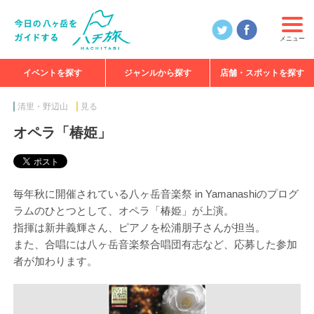
メニュー
イベントを探す
ジャンルから探す
店舗・スポットを探す
食べる
見る
知る
遊ぶ
特集
清里・野辺山
見る
オペラ「椿姫」
毎年秋に開催されている八ヶ岳音楽祭 in Yamanashiのプログ
ラムのひとつとして、オペラ「椿姫」が上演。
指揮は新井義輝さん、ピアノを松浦朋子さんが担当。
また、合唱には八ヶ岳音楽祭合唱団有志など、応募した参加
者が加わります。