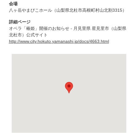
会場
八ヶ岳やまびこホール（山梨県北杜市高根町村山北割3315）
詳細ページ
オペラ「椿姫」開催のお知らせ - 月見里県 星見里市（山梨県
北杜市）公式サイト
http://www.city.hokuto.yamanashi.jp/docs/4663.html