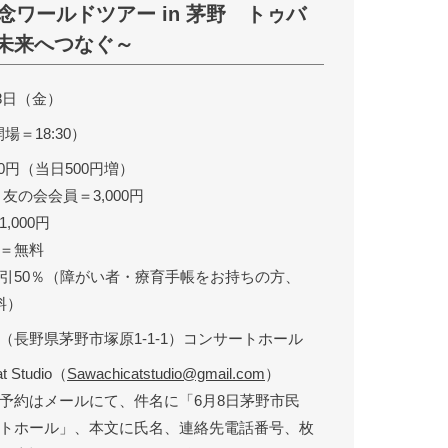
念ワールドツアー in 茅野 トゥバ
未来へつなぐ～
月8日（金）
開場＝18:30）
00円（当日500円増）
友の会会員＝3,000円
,000円
＝無料
引50％（障がい者・療育手帳をお持ちの方、
料）
（長野県茅野市塚原1-1-1）コンサートホール
t Studio（
Sawachicatstudio@gmail.com
）
予約はメールにて、件名に「6月8日茅野市民
トホール」、本文に氏名、連絡先電話番号、枚