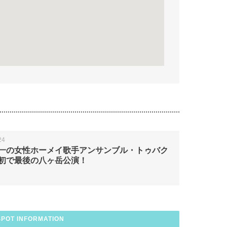
24
一の女性ホーメイ歌手アンサンブル・トゥバク
初で最後の八ヶ岳公演！
SPOT INFORMATION