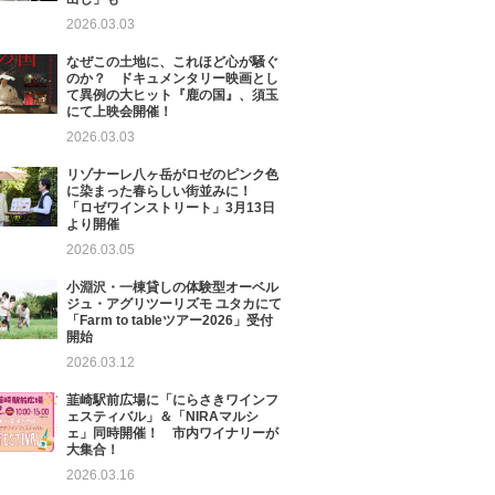
2026.03.03
なぜこの土地に、これほど心が騒ぐ
のか？ ドキュメンタリー映画とし
て異例の大ヒット『鹿の国』、須玉
にて上映会開催！
2026.03.03
リゾナーレ八ヶ岳がロゼのピンク色
に染まった春らしい街並みに！
「ロゼワインストリート」3月13日
より開催
2026.03.05
小淵沢・一棟貸しの体験型オーベル
ジュ・アグリツーリズモ ユタカにて
「Farm to tableツアー2026」受付
開始
2026.03.12
韮崎駅前広場に「にらさきワインフ
ェスティバル」＆「NIRAマルシ
ェ」同時開催！ 市内ワイナリーが
大集合！
2026.03.16