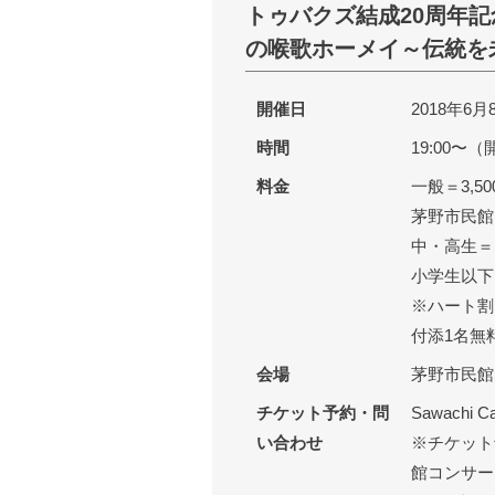
トゥバクズ結成20周年記
の喉歌ホーメイ～伝統を
開催日
2018年6
時間
19:00〜（
料金
一般＝3,5
茅野市民館 
中・高生＝1
小学生以下
※ハート割
付添1名無
会場
茅野市民館
チケット予約・問
Sawachi Ca
い合わせ
※チケット
館コンサー