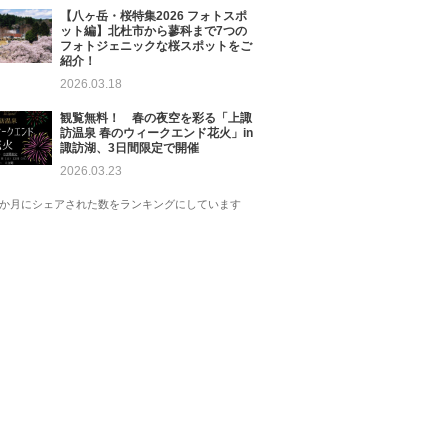
【八ヶ岳・桜特集2026 フォトスポ
ット編】北杜市から蓼科まで7つの
フォトジェニックな桜スポットをご
紹介！
2026.03.18
観覧無料！ 春の夜空を彩る「上諏
訪温泉 春のウィークエンド花火」in
諏訪湖、3日間限定で開催
2026.03.23
1か月にシェアされた数をランキングにしています