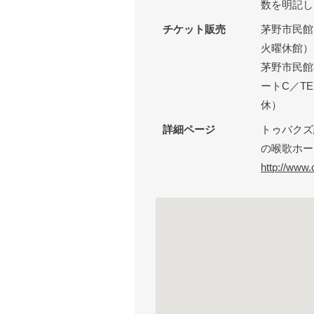
数を明記し
チケット販売
茅野市民館
火曜休館）
茅野市民館
ートC／TE
休）
詳細ページ
トゥバクズ
の喉歌ホー
http://www.