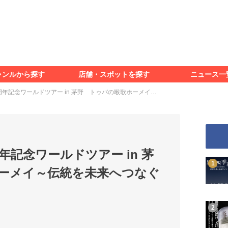
食べる
見る
知る
遊ぶ
特集＆レポート
ャンルから探す
店舗・スポットを探す
ニュース一
食べる
見る
知る
遊ぶ
特集＆レポート
周年記念ワールドツアー in 茅野 トゥバの喉歌ホーメイ…
年記念ワールドツアー in 茅
ーメイ～伝統を未来へつなぐ