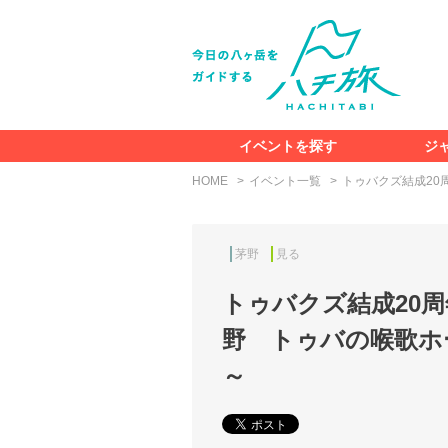
イベントを探す
ジ
HOME
イベント一覧
トゥバクズ結成20
茅野
見る
トゥバクズ結成20周
野 トゥバの喉歌ホ
～