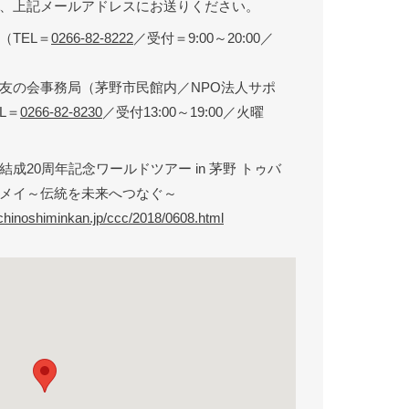
、上記メールアドレスにお送りください。
（TEL＝
0266-82-8222
／受付＝9:00～20:00／
友の会事務局（茅野市民館内／NPO法人サポ
L＝
0266-82-8230
／受付13:00～19:00／火曜
結成20周年記念ワールドツアー in 茅野 トゥバ
メイ～伝統を未来へつなぐ～
chinoshiminkan.jp/ccc/2018/0608.html