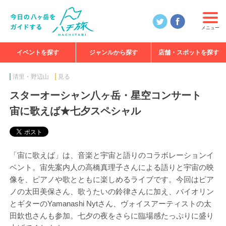
メニュー
イベントを探す
ジャンルから探す
店舗・スポットを探す
食べる
見る
知る
遊ぶ
特集
清里・野辺山
見る
スターオーシャン八ヶ岳・星空コンサート
宙に歌えば★七夕スペシャル
「宙に歌えば」は、音楽と宇宙と語りのコラボレーションイ
ベント。宙先案内人の高橋真理子さんによる語りと宇宙の映
像を、ピアノや歌とともに楽しめるライブです。今回はピア
ノの太田美保さん、歌うたいの鈴律さんに加え、バイオリン
とギターのYamanashi Nytさん、ヴォイスアーティストの太
田欽也さんも参加。七夕の夜をさらに臨場感たっぷりに盛り