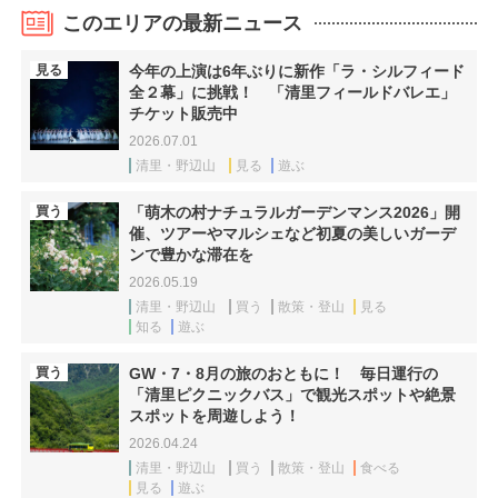
このエリアの最新ニュース
見る
今年の上演は6年ぶりに新作「ラ・シルフィード
全２幕」に挑戦！ 「清里フィールドバレエ」
チケット販売中
2026.07.01
清里・野辺山
見る
遊ぶ
買う
「萌木の村ナチュラルガーデンマンス2026」開
催、ツアーやマルシェなど初夏の美しいガーデ
ンで豊かな滞在を
2026.05.19
清里・野辺山
買う
散策・登山
見る
知る
遊ぶ
買う
GW・7・8月の旅のおともに！ 毎日運行の
「清里ピクニックバス」で観光スポットや絶景
スポットを周遊しよう！
2026.04.24
清里・野辺山
買う
散策・登山
食べる
見る
遊ぶ