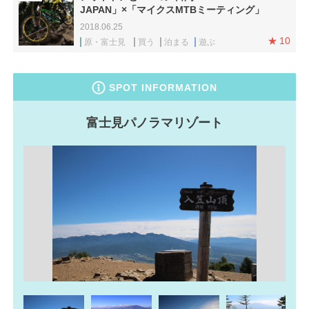
JAPAN」×「マイクスMTBミーティング」
2018.06.25
10
原・富士見
買う
泊まる
遊ぶ
SPOT INFORMATION
富士見パノラマリゾート