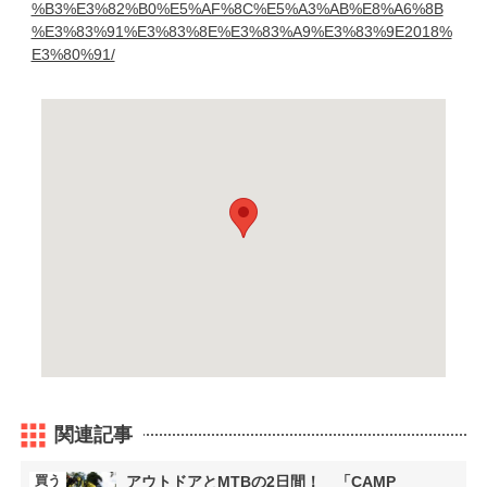
%B3%E3%82%B0%E5%AF%8C%E5%A3%AB%E8%A6%8B
%E3%83%91%E3%83%8E%E3%83%A9%E3%83%9E2018%
E3%80%91/
関連記事
買う
アウトドアとMTBの2日間！ 「CAMP