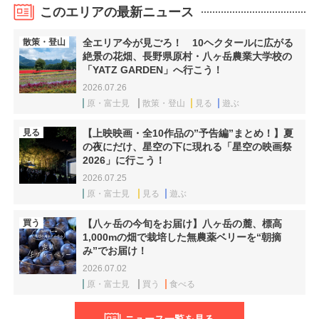
このエリアの最新ニュース
散策・登山
全エリア今が見ごろ！ 10ヘクタールに広がる
絶景の花畑、長野県原村・八ヶ岳農業大学校の
「YATZ GARDEN」へ行こう！
2026.07.26
原・富士見
散策・登山
見る
遊ぶ
見る
【上映映画・全10作品の”予告編”まとめ！】夏
の夜にだけ、星空の下に現れる「星空の映画祭
2026」に行こう！
2026.07.25
原・富士見
見る
遊ぶ
買う
【八ヶ岳の今旬をお届け】八ヶ岳の麓、標高
1,000mの畑で栽培した無農薬ベリーを“朝摘
み”でお届け！
2026.07.02
原・富士見
買う
食べる
ニュース一覧を見る