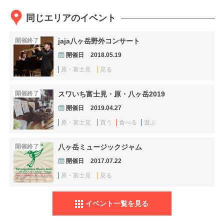
同じエリアのイベント
開催終了
jaja八ヶ岳野外コンサート
開催日
2018.05.19
原・富士見
見る
開催終了
スワいち富士見・原・八ヶ岳2019
開催日
2019.04.27
原・富士見
買う
食べる
遊ぶ
開催終了
八ヶ岳ミュージックジャム
開催日
2017.07.22
原・富士見
見る
イベント一覧を見る