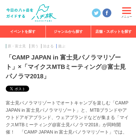
メニュー
イベントを探す
ジャンルから探す
店舗・スポットを探す
食べる
見る
知る
遊ぶ
特集
原・富士見
買う
泊まる
遊ぶ
「CAMP JAPAN in 富士見パノラマリゾー
ト」×「マイクスMTBミーティング@富士見
パノラマ2018」
富士見パノラマリゾートでオートキャンプを楽しむ「CAMP
JAPAN in 富士見パノラマリゾート」と、MTBブランドやア
ウトドアギアブランド、ウェアブランドなどが集まる「マイ
クスMTBミーティング@富士見パノラマ2018」が同時開
催！ 「CAMP JAPAN in 富士見パノラマリゾート」では、