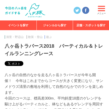
メニュー
イベントを探す
ジャンルから探す
店舗・スポットを探す
食べる
見る
知る
遊ぶ
特集
清里・野辺山
散策・登山
遊ぶ
八ヶ岳トラバース2018 バーティカル＆トレ
イルランニングレース
八ヶ岳の自然のなかを走る八ヶ岳トラバースが今年も開
催！ 今年はこれまでからコースが大きく変更になり、サン
メドウズ清里の敷地を利用して自然のなかでのランを楽しめ
ます。
今回のコースは、標高差300m、平均斜度18度のゲレンデを
駆け上がるバーティカルと、林などもあるゲレンデを周回す