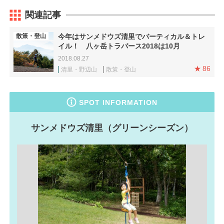
関連記事
散策・登山
今年はサンメドウズ清里でバーティカル＆トレ
イル！ 八ヶ岳トラバース2018は10月
2018.08.27
86
清里・野辺山
散策・登山
SPOT INFORMATION
サンメドウズ清里（グリーンシーズン）