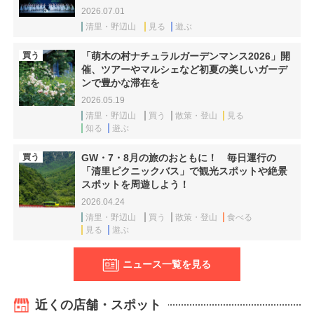
2026.07.01
清里・野辺山
見る
遊ぶ
買う
「萌木の村ナチュラルガーデンマンス2026」開
催、ツアーやマルシェなど初夏の美しいガーデ
ンで豊かな滞在を
2026.05.19
清里・野辺山
買う
散策・登山
見る
知る
遊ぶ
買う
GW・7・8月の旅のおともに！ 毎日運行の
「清里ピクニックバス」で観光スポットや絶景
スポットを周遊しよう！
2026.04.24
清里・野辺山
買う
散策・登山
食べる
見る
遊ぶ
ニュース一覧を見る
近くの店舗・スポット