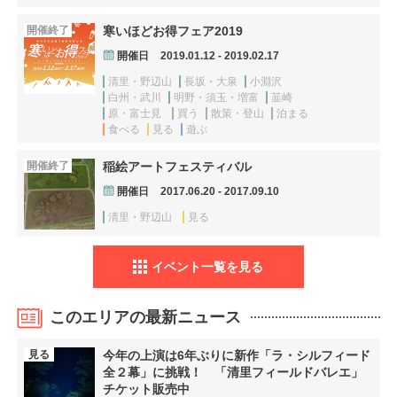
開催終了
寒いほどお得フェア2019
開催日
2019.01.12 - 2019.02.17
清里・野辺山
長坂・大泉
小淵沢
白州・武川
明野・須玉・増富
韮崎
原・富士見
買う
散策・登山
泊まる
食べる
見る
遊ぶ
開催終了
稲絵アートフェスティバル
開催日
2017.06.20 - 2017.09.10
清里・野辺山
見る
イベント一覧を見る
このエリアの最新ニュース
見る
今年の上演は6年ぶりに新作「ラ・シルフィード
全２幕」に挑戦！ 「清里フィールドバレエ」
チケット販売中