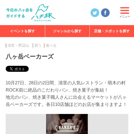
メニュー
イベントを探す
ジャンルから探す
店舗・スポットを探す
食べる
見る
知る
遊ぶ
特集
清里・野辺山
買う
食べる
八ヶ岳ベーカーズ
10月27日、28日の2日間、清里の人気レストラン・萌木の村
ROCK前に絶品のこだわりパン、焼き菓子が集結！
地元のパン、焼き菓子職人さんに出会えるマーケットが八ヶ
岳ベーカーズです。各日10店舗ほどのお店が集まりますよ！