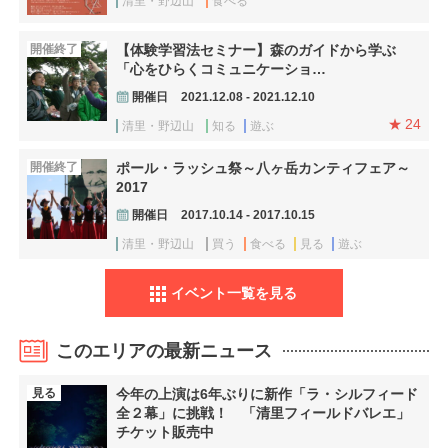
清里・野辺山
食べる
開催終了
【体験学習法セミナー】森のガイドから学ぶ
「心をひらくコミュニケーショ…
開催日
2021.12.08 - 2021.12.10
24
清里・野辺山
知る
遊ぶ
開催終了
ポール・ラッシュ祭～八ヶ岳カンティフェア～
2017
開催日
2017.10.14 - 2017.10.15
清里・野辺山
買う
食べる
見る
遊ぶ
イベント一覧を見る
このエリアの最新ニュース
見る
今年の上演は6年ぶりに新作「ラ・シルフィード
全２幕」に挑戦！ 「清里フィールドバレエ」
チケット販売中