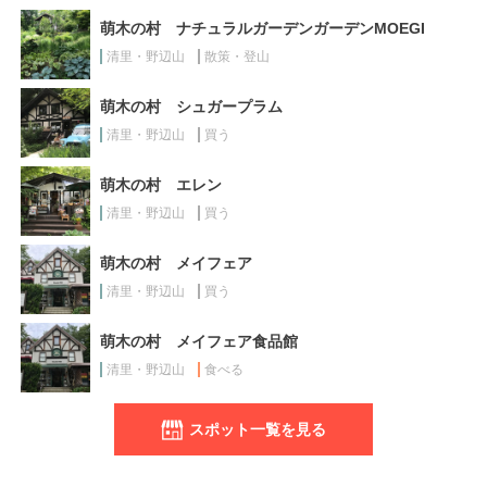
萌木の村 ナチュラルガーデンガーデンMOEGI
清里・野辺山
散策・登山
萌木の村 シュガープラム
清里・野辺山
買う
萌木の村 エレン
清里・野辺山
買う
萌木の村 メイフェア
清里・野辺山
買う
萌木の村 メイフェア食品館
清里・野辺山
食べる
スポット一覧を見る