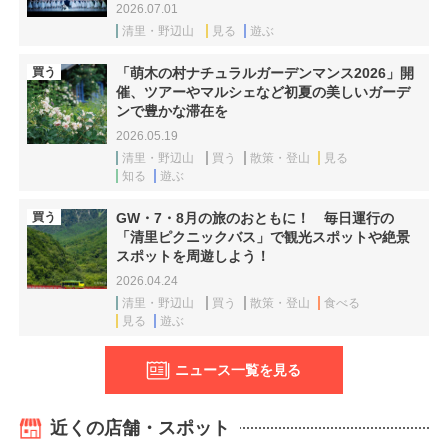
2026.07.01
清里・野辺山
見る
遊ぶ
買う
「萌木の村ナチュラルガーデンマンス2026」開
催、ツアーやマルシェなど初夏の美しいガーデ
ンで豊かな滞在を
2026.05.19
清里・野辺山
買う
散策・登山
見る
知る
遊ぶ
買う
GW・7・8月の旅のおともに！ 毎日運行の
「清里ピクニックバス」で観光スポットや絶景
スポットを周遊しよう！
2026.04.24
清里・野辺山
買う
散策・登山
食べる
見る
遊ぶ
ニュース一覧を見る
近くの店舗・スポット