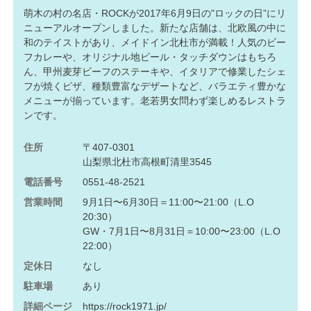
萌木の村の名店・ROCKが2017年6月9日の"ロックの日”にリ
ニューアルオープンしました。新たな店舗は、北欧風の中に
和のテイストがあり、メイドイン北杜市が満載！人気のビー
フカレーや、オリジナル地ビール・タッチダウンはもちろ
ん、甲州麦芽ビーフのステーキや、イタリアで修業したシェ
フが焼くピザ、種類豊富なデザートなど、バラエティ豊かな
メニューが揃っています。老若男女問わず楽しめるレストラ
ンです。
住所
〒407-0301
山梨県北杜市高根町清里3545
電話番号
0551-48-2521
営業時間
9月1日〜6月30日＝11:00〜21:00（L.O
20:30）
GW・7月1日〜8月31日＝10:00〜23:00（L.O
22:00）
定休日
なし
駐車場
あり
詳細ページ
https://rock1971.jp/