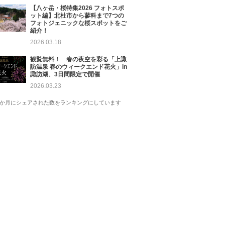
【八ヶ岳・桜特集2026 フォトスポ
ット編】北杜市から蓼科まで7つの
フォトジェニックな桜スポットをご
紹介！
2026.03.18
観覧無料！ 春の夜空を彩る「上諏
訪温泉 春のウィークエンド花火」in
諏訪湖、3日間限定で開催
2026.03.23
1か月にシェアされた数をランキングにしています