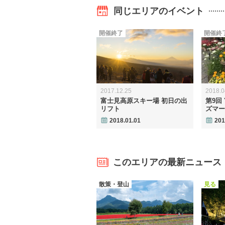
同じエリアのイベント
開催終了
開催終
2017.12.25
2018.0
富士見高原スキー場 初日の出
第9回
リフト
ズマー
2018.01.01
201
このエリアの最新ニュース
散策・登山
見る