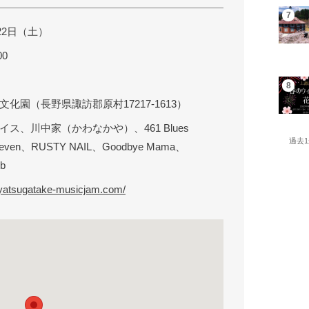
月22日（土）
00
化園（長野県諏訪郡原村17217-1613）
ス、川中家（かわなかや）、461 Blues
過去
even、RUSTY NAIL、Goodbye Mama、
ub
.yatsugatake-musicjam.com/