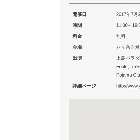
開催日
2017年7
時間
11:00～18:
料金
無料
会場
八ヶ岳自然文
出演
上島パラダイ
Fools、mS
Pojama Cl
詳細ページ
http://www