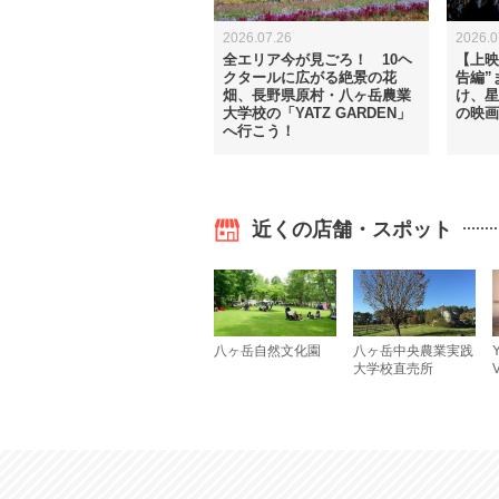
2026.07.26
2026.0
全エリア今が見ごろ！ 10ヘ
【上映
クタールに広がる絶景の花
告編”
畑、長野県原村・八ヶ岳農業
け、星
大学校の「YATZ GARDEN」
の映画
へ行こう！
近くの店舗・スポット
八ヶ岳自然文化園
八ヶ岳中央農業実践
Y
大学校直売所
V