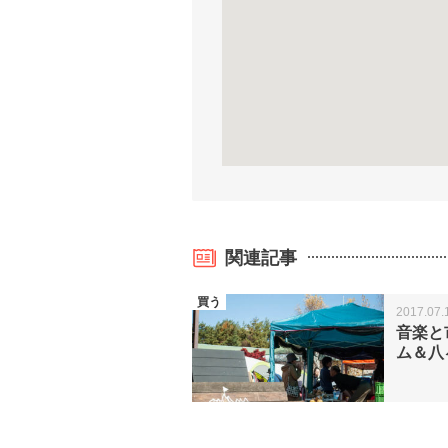
関連記事
買う
2017.07.
音楽と
ム＆八