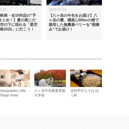
7.25
2026.07.02
映画・全10作品の”予
【八ヶ岳の今旬をお届け】八
まとめ！】夏の夜にだ
ヶ岳の麓、標高1,000mの畑で
空の下に現れる「星空
栽培した無農薬ベリーを“朝摘
祭2026」に行こう！
み”でお届け！
atsugatake Little
八ヶ岳中央農業実践
信州手打ちそば ゆ
illage Hotel
大学校
う和