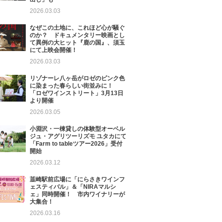
2026.03.03
なぜこの土地に、これほど心が騒ぐ
のか？ ドキュメンタリー映画とし
て異例の大ヒット『鹿の国』、須玉
にて上映会開催！
2026.03.03
リゾナーレ八ヶ岳がロゼのピンク色
に染まった春らしい街並みに！
「ロゼワインストリート」3月13日
より開催
2026.03.05
小淵沢・一棟貸しの体験型オーベル
ジュ・アグリツーリズモ ユタカにて
「Farm to tableツアー2026」受付
開始
2026.03.12
韮崎駅前広場に「にらさきワインフ
ェスティバル」＆「NIRAマルシ
ェ」同時開催！ 市内ワイナリーが
大集合！
2026.03.16