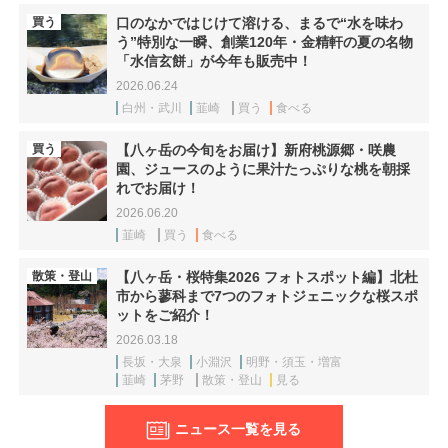
買う
口のなかではじけて溶ける、まるで“水を味わ
う”特別な一瞬、創業120年・金精軒の夏の名物
「水信玄餅」が今年も販売中！
2026.06.24
白州・武川
韮崎
買う
食べる
買う
【八ヶ岳の今旬をお届け】新府桃源郷・咲農
園、ジュースのように果汁たっぷりな桃を朝採
れでお届け！
2026.06.20
韮崎
買う
食べる
散策・登山
【八ヶ岳・桜特集2026 フォトスポット編】北杜
市から蓼科まで7つのフォトジェニックな桜スポ
ットをご紹介！
2026.03.18
長坂・大泉
小淵沢
明野・須玉・増富
韮崎
茅野
散策・登山
見る
ニュース一覧を見る