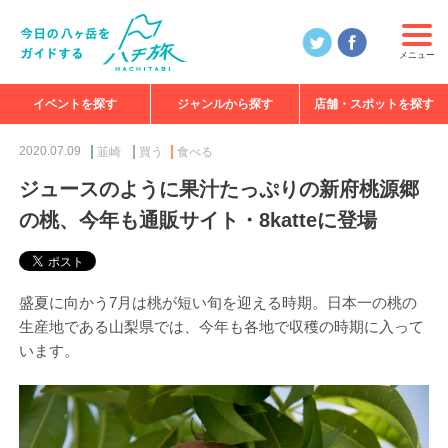
メニュー
イベントを探す
ジャンルから探す
店舗・スポットを探す
食べる
見る
知る
遊ぶ
特集
2020.07.09
韮崎
買う
食べる
ジュースのように果汁たっぷりの新府桃源郷
の桃、今年も通販サイト・8katteに登場
盛夏に向かう7月は桃が短い旬を迎える時期。日本一の桃の
生産地である山梨県では、今年も各地で収穫の時期に入って
います。