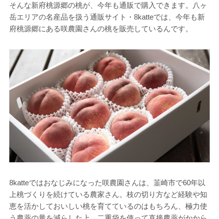
そんな新府桃源郷の桃が、今年も通販で購入できます。八ヶ
岳エリアの名産品を扱う通販サイト・8katteでは、今年も新
府桃源郷にある咲農園さんの桃を販売しているんです。
8katteではおなじみになった咲農園さんは、韮崎市で60年以
上桃づくりを続けている農家さん。枝の切り方など経験や知
恵を活かしておいしい桃を育てているのはもちろん、極力使
う農薬の量を減らした上、二重袋を使って直接農薬がかから