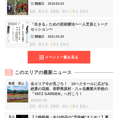
開催日
2018.02.03
原・富士見
散策・登山
見る
知る
開催終了
「生きる」ための芸術療法〜一人芝居とトーク
セッション〜
開催日
2021.03.20
原・富士見
見る
知る
イベント一覧を見る
このエリアの最新ニュース
散策・登山
全エリア今が見ごろ！ 10ヘクタールに広がる
絶景の花畑、長野県原村・八ヶ岳農業大学校の
「YATZ GARDEN」へ行こう！
2026.07.26
原・富士見
散策・登山
見る
遊ぶ
見る
【上映映画・全10作品の”予告編”まとめ！】夏