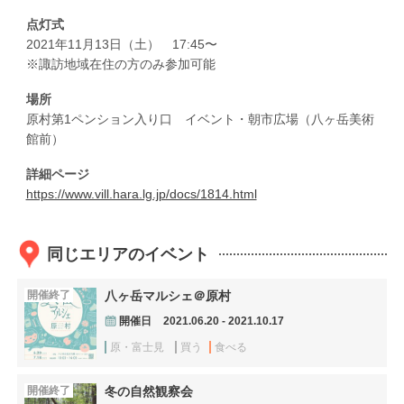
点灯式
2021年11月13日（土） 17:45〜
※諏訪地域在住の方のみ参加可能
場所
原村第1ペンション入り口 イベント・朝市広場（八ヶ岳美術
館前）
詳細ページ
https://www.vill.hara.lg.jp/docs/1814.html
同じエリアのイベント
開催終了
八ヶ岳マルシェ＠原村
開催日
2021.06.20 - 2021.10.17
原・富士見
買う
食べる
開催終了
冬の自然観察会