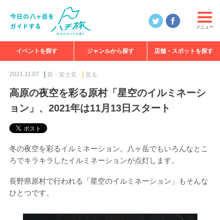
メニュー
イベントを探す
ジャンルから探す
店舗・スポットを探す
食べる
見る
知る
遊ぶ
特集
2021.11.07
原・富士見
見る
高原の夜空を彩る原村「星空のイルミネーシ
ョン」、2021年は11月13日スタート
冬の夜空を彩るイルミネーション。八ヶ岳でもいろんなとこ
ろでキラキラしたイルミネーションが点灯します。
長野県原村で行われる「星空のイルミネーション」もそんな
ひとつです。