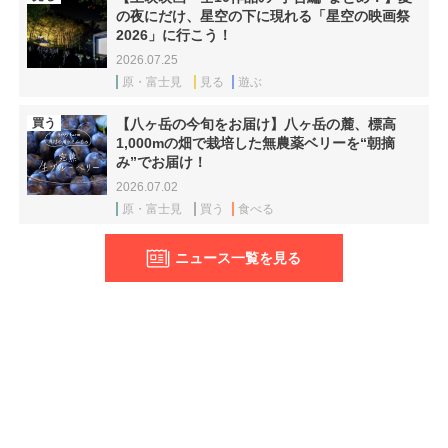
の夜にだけ、星空の下に現れる「星空の映画祭
2026」に行こう！
2026.07.25
原・富士見
見る
遊ぶ
買う
【八ヶ岳の今旬をお届け】八ヶ岳の麓、標高
1,000mの畑で栽培した無農薬ベリーを“朝摘
み”でお届け！
2026.07.02
原・富士見
買う
食べる
ニュース一覧を見る