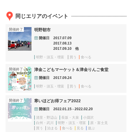
同じエリアのイベント
開催終了
明野朝市
開催日
2017.07.09
2017.08.13
2017.09.10 他
明野・須玉・増富
買う
食べる
開催終了
津金こどもマーケット＆津金りんご食堂
開催日
2017.09.24
明野・須玉・増富
買う
食べる
開催終了
寒いほどお得フェア2022
開催日
2022.01.15 - 2022.02.20
清里・野辺山
長坂・大泉
小淵沢
白州・武川
明野・須玉・増富
原・富士見
買う
泊まる
食べる
見る
遊ぶ