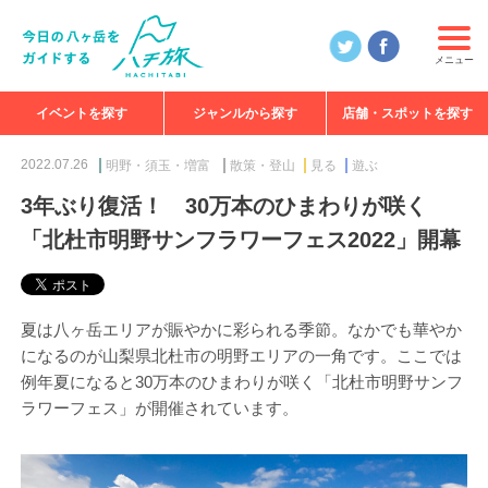
メニュー
イベントを探す
ジャンルから探す
店舗・スポットを探す
食べる
見る
知る
遊ぶ
特集
2022.07.26
明野・須玉・増富
散策・登山
見る
遊ぶ
3年ぶり復活！ 30万本のひまわりが咲く
「北杜市明野サンフラワーフェス2022」開幕
夏は八ヶ岳エリアが賑やかに彩られる季節。なかでも華やか
になるのが山梨県北杜市の明野エリアの一角です。ここでは
例年夏になると30万本のひまわりが咲く「北杜市明野サンフ
ラワーフェス」が開催されています。