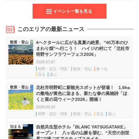
イベント一覧を見る
このエリアの最新ニュース
散策・登山
4ヘクタールに広がる真夏の絶景、“40万本のひ
まわり畑”へ行こう！ ハイジの村にて「北杜市
明野サンフラワーフェス2026」
2026.07.07
明野・須玉・増富
散策・登山
食べる
見る
遊ぶ
散策・登山
北杜市明野町に新観光スポットが登場！ 1.6ha
の敷地が黄色に染まる、新たな春の風物詩「ほ
くと菜の花ウィーク2026」開催！
2026.04.20
明野・須玉・増富
散策・登山
見る
遊ぶ
泊まる
自然共生型ホテル「BLANC YATSUGATAKE」
オープン！ 八ヶ岳の山脈を望む、“天空の別世
界”で過ごすアクティブステイを