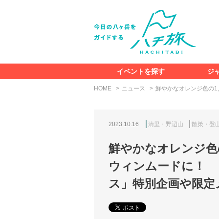
イベントを探す
ジ
HOME
ニュース
鮮やかなオレンジ色の1
2023.10.16
清里・野辺山
散策・登
鮮やかなオレンジ色の
ウィンムードに！ 
ス」特別企画や限定