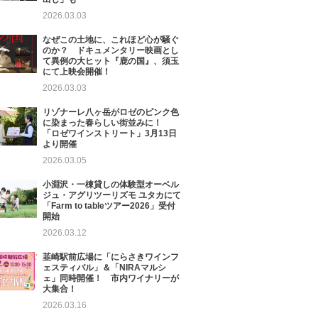
2026.03.03
なぜこの土地に、これほど心が騒ぐ
のか？ ドキュメンタリー映画とし
て異例の大ヒット『鹿の国』、須玉
にて上映会開催！
2026.03.03
リゾナーレ八ヶ岳がロゼのピンク色
に染まった春らしい街並みに！
「ロゼワインストリート」3月13日
より開催
2026.03.05
小淵沢・一棟貸しの体験型オーベル
ジュ・アグリツーリズモ ユタカにて
「Farm to tableツアー2026」受付
開始
2026.03.12
韮崎駅前広場に「にらさきワインフ
ェスティバル」＆「NIRAマルシ
ェ」同時開催！ 市内ワイナリーが
大集合！
2026.03.16