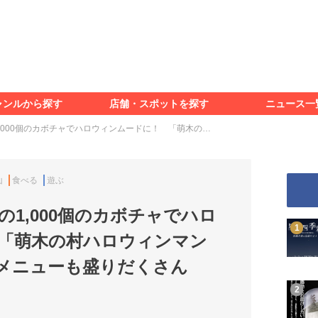
食べる
見る
知る
遊ぶ
特集＆レポート
ャンルから探す
店舗・スポットを探す
ニュース一
食べる
見る
知る
遊ぶ
特集＆レポート
,000個のカボチャでハロウィンムードに！ 「萌木の…
山
食べる
遊ぶ
1,000個のカボチャでハロ
「萌木の村ハロウィンマン
メニューも盛りだくさん