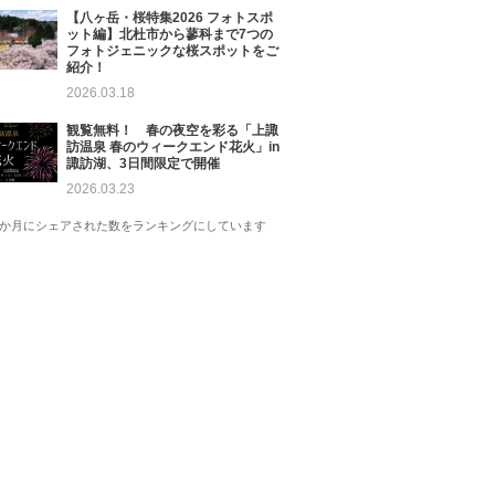
【八ヶ岳・桜特集2026 フォトスポ
ット編】北杜市から蓼科まで7つの
フォトジェニックな桜スポットをご
紹介！
2026.03.18
観覧無料！ 春の夜空を彩る「上諏
訪温泉 春のウィークエンド花火」in
諏訪湖、3日間限定で開催
2026.03.23
1か月にシェアされた数をランキングにしています