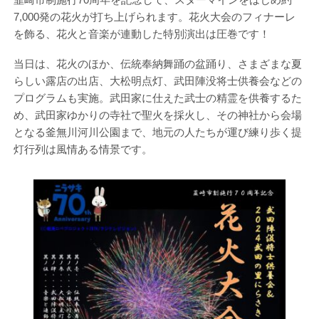
7,000発の花火が打ち上げられます。花火大会のフィナーレ
を飾る、花火と音楽が連動した特別演出は圧巻です！
当日は、花火のほか、伝統奉納舞踊の盆踊り、さまざまな夏
らしい露店の出店、大松明点灯、武田陣没将士供養会などの
プログラムも実施。武田家に仕えた武士の精霊を供養するた
め、武田家ゆかりの寺社で聖火を採火し、その神社から会場
となる釜無川河川公園まで、地元の人たちが運び練り歩く提
灯行列は風情ある情景です。