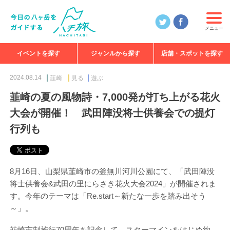
メニュー
イベントを探す
ジャンルから探す
店舗・スポットを探す
食べる
見る
知る
遊ぶ
特集
2024.08.14
韮崎
見る
遊ぶ
韮崎の夏の風物詩・7,000発が打ち上がる花火
大会が開催！ 武田陣没将士供養会での提灯
行列も
8月16日、山梨県韮崎市の釜無川河川公園にて、「武田陣没
将士供養会&武田の里にらさき花火大会2024」が開催されま
す。今年のテーマは「Re.start～新たな一歩を踏み出そう
～」。
韮崎市制施行70周年を記念して、スターマインをはじめ約