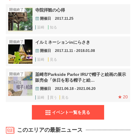
開催終了
寺院拝観の心得
開催日
2017.11.25
韮崎
知る
開催終了
イルミネーションinにらさき
開催日
2017.11.11 - 2018.01.08
韮崎
見る
開催終了
韮崎市Parkside Parlor IRUで帽子と絵画の展示
販売会「休日を彩る帽子と絵…
開催日
2021.06.18 - 2021.06.20
20
韮崎
買う
見る
イベント一覧を見る
このエリアの最新ニュース