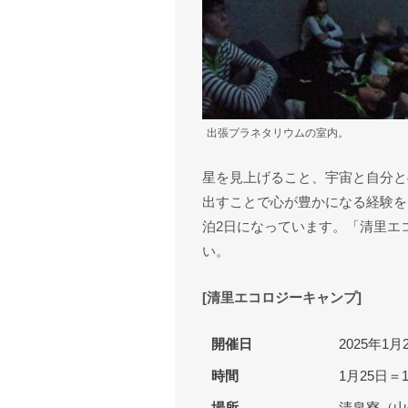
出張プラネタリウムの室内。
星を見上げること、宇宙と自分と
出すことで心が豊かになる経験を
泊2日になっています。「清里エ
い。
[清里エコロジーキャンプ]
開催日
2025年1
時間
1月25日＝1
場所
清泉寮（山