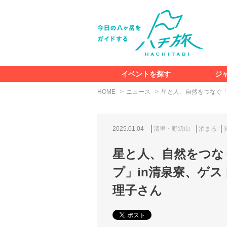
イベントを探す
ジ
HOME
ニュース
星と人、自然をつなぐ「
2025.01.04
清里・野辺山
泊まる
星と人、自然をつな
プ」in清泉寮、ゲス
理子さん