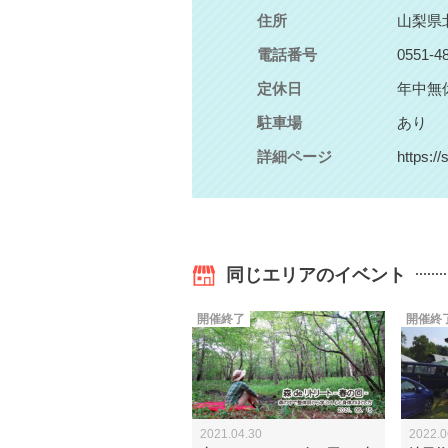
住所
山梨県
電話番号
0551-4
定休日
年中無
駐車場
あり
詳細ページ
https://
同じエリアのイベント
開催終了
開催終
2021.04.30
2022.0