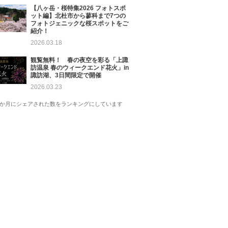
【八ヶ岳・桜特集2026 フォトスポ
ット編】北杜市から蓼科まで7つの
フォトジェニックな桜スポットをご
紹介！
2026.03.18
観覧無料！ 春の夜空を彩る「上諏
訪温泉 春のウィークエンド花火」in
諏訪湖、3日間限定で開催
2026.03.23
1か月にシェアされた数をランキングにしています