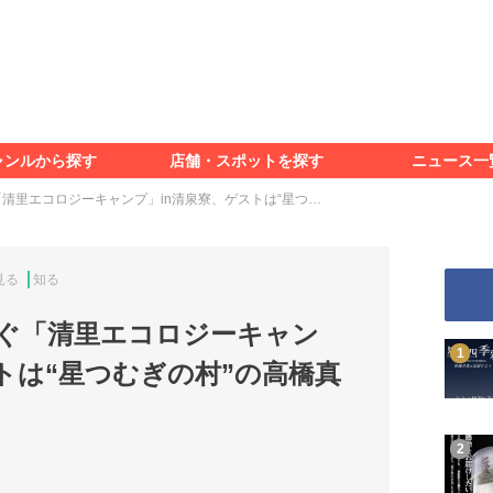
食べる
見る
知る
遊ぶ
特集＆レポート
ャンルから探す
店舗・スポットを探す
ニュース一
食べる
見る
知る
遊ぶ
特集＆レポート
清里エコロジーキャンプ」in清泉寮、ゲストは“星つ…
見る
知る
ぐ「清里エコロジーキャン
トは“星つむぎの村”の高橋真