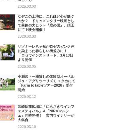
2026.03.03
なぜこの土地に、これほど心が騒ぐ
のか？ ドキュメンタリー映画とし
て異例の大ヒット『鹿の国』、須玉
にて上映会開催！
2026.03.03
リゾナーレ八ヶ岳がロゼのピンク色
に染まった春らしい街並みに！
「ロゼワインストリート」3月13日
より開催
2026.03.05
小淵沢・一棟貸しの体験型オーベル
ジュ・アグリツーリズモ ユタカにて
「Farm to tableツアー2026」受付
開始
2026.03.12
韮崎駅前広場に「にらさきワインフ
ェスティバル」＆「NIRAマルシ
ェ」同時開催！ 市内ワイナリーが
大集合！
2026.03.16