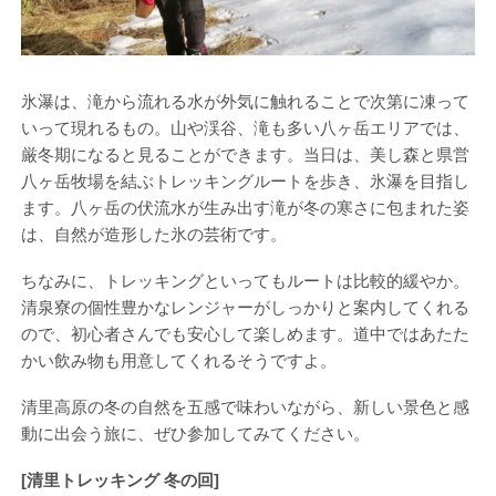
氷瀑は、滝から流れる水が外気に触れることで次第に凍って
いって現れるもの。山や渓谷、滝も多い八ヶ岳エリアでは、
厳冬期になると見ることができます。当日は、美し森と県営
八ヶ岳牧場を結ぶトレッキングルートを歩き、氷瀑を目指し
ます。八ヶ岳の伏流水が生み出す滝が冬の寒さに包まれた姿
は、自然が造形した氷の芸術です。
ちなみに、トレッキングといってもルートは比較的緩やか。
清泉寮の個性豊かなレンジャーがしっかりと案内してくれる
ので、初心者さんでも安心して楽しめます。道中ではあたた
かい飲み物も用意してくれるそうですよ。
清里高原の冬の自然を五感で味わいながら、新しい景色と感
動に出会う旅に、ぜひ参加してみてください。
[清里トレッキング 冬の回]