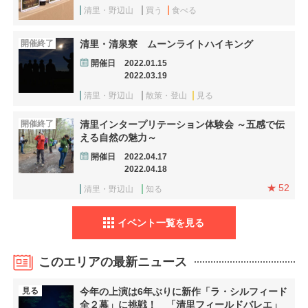
清里・野辺山
買う
食べる
開催終了
清里・清泉寮 ムーンライトハイキング
開催日
2022.01.15
2022.03.19
清里・野辺山
散策・登山
見る
開催終了
清里インタープリテーション体験会 ～五感で伝
える自然の魅力～
開催日
2022.04.17
2022.04.18
52
清里・野辺山
知る
イベント一覧を見る
このエリアの最新ニュース
見る
今年の上演は6年ぶりに新作「ラ・シルフィード
全２幕」に挑戦！ 「清里フィールドバレエ」