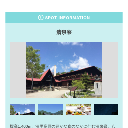
SPOT INFORMATION
清泉寮
標高1,400m、清里高原の豊かな森のなかに佇む清泉寮。八