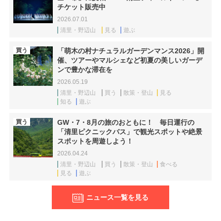
チケット販売中
2026.07.01
清里・野辺山
見る
遊ぶ
買う
「萌木の村ナチュラルガーデンマンス2026」開
催、ツアーやマルシェなど初夏の美しいガーデ
ンで豊かな滞在を
2026.05.19
清里・野辺山
買う
散策・登山
見る
知る
遊ぶ
買う
GW・7・8月の旅のおともに！ 毎日運行の
「清里ピクニックバス」で観光スポットや絶景
スポットを周遊しよう！
2026.04.24
清里・野辺山
買う
散策・登山
食べる
見る
遊ぶ
ニュース一覧を見る