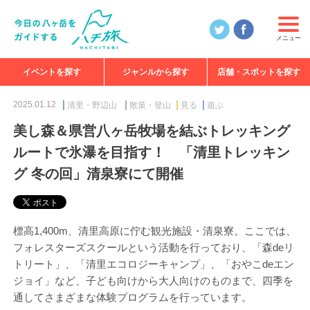
メニュー
イベントを探す
ジャンルから探す
店舗・スポットを探す
食べる
見る
知る
遊ぶ
特集
2025.01.12
清里・野辺山
散策・登山
見る
遊ぶ
美し森＆県営八ヶ岳牧場を結ぶトレッキング
ルートで氷瀑を目指す！ 「清里トレッキン
グ 冬の回」清泉寮にて開催
標高1,400m、清里高原に佇む観光施設・清泉寮。ここでは、
フォレスターズスクールという活動を行っており、「森deリ
トリート」、「清里エコロジーキャンプ」、「おやこdeエン
ジョイ」など、子ども向けから大人向けのものまで、四季を
通してさまざまな体験プログラムを行っています。