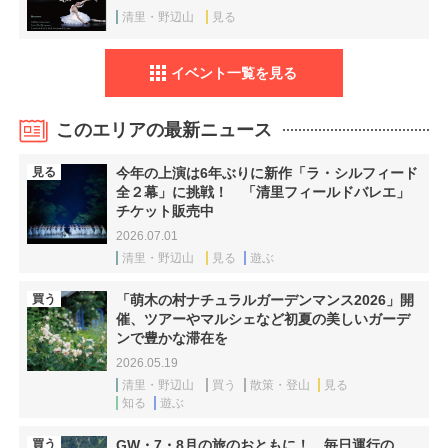
清里・野辺山
見る
イベント一覧を見る
このエリアの最新ニュース
見る
今年の上演は6年ぶりに新作「ラ・シルフィード
全２幕」に挑戦！ 「清里フィールドバレエ」
チケット販売中
2026.07.01
清里・野辺山
見る
遊ぶ
買う
「萌木の村ナチュラルガーデンマンス2026」開
催、ツアーやマルシェなど初夏の美しいガーデ
ンで豊かな滞在を
2026.05.19
清里・野辺山
買う
散策・登山
見る
知る
遊ぶ
買う
GW・7・8月の旅のおともに！ 毎日運行の