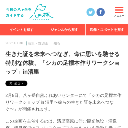
メニュー
イベントを探す
ジャンルから探す
店舗・スポットを探す
食べる
見る
知る
遊ぶ
特集
2025.01.30
清里・野辺山
知る
生きた証を未来へつなぎ、命に思いを馳せる
特別な体験、「シカの足標本作りワークショ
ップ」in清里
2月8日、八ヶ岳自然ふれあいセンターにて「シカの足標本作
りワークショップ in 清里〜彼らの生きた証を未来へつな
ぐ〜」が開催されます。
この企画を主催するのは、清里高原に佇む観光施設・清泉
寮。清泉寮ではフォレスターズスクールという活動を行って