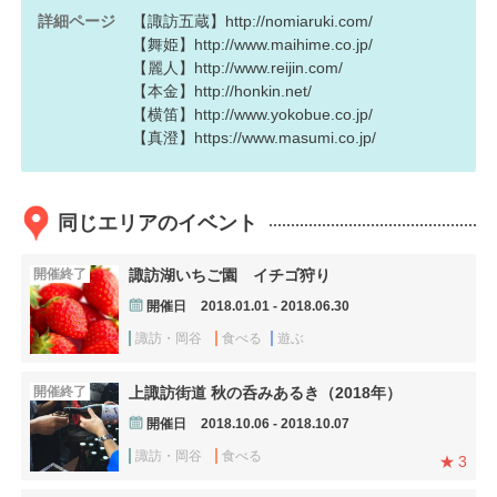
詳細ページ
【諏訪五蔵】
http://nomiaruki.com/
【舞姫】
http://www.maihime.co.jp/
【麗人】
http://www.reijin.com/
【本金】
http://honkin.net/
【横笛】
http://www.yokobue.co.jp/
【真澄】
https://www.masumi.co.jp/
同じエリアのイベント
開催終了
諏訪湖いちご園 イチゴ狩り
開催日
2018.01.01 - 2018.06.30
諏訪・岡谷
食べる
遊ぶ
開催終了
上諏訪街道 秋の呑みあるき（2018年）
開催日
2018.10.06 - 2018.10.07
諏訪・岡谷
食べる
3