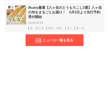
買う
8katte厳選【八ヶ岳のとうもろこし3選】八ヶ岳
の旬をまるごとお届け！ 5月3日より先行予約
受付開始
2026.05.02
原・富士見
諏訪・岡谷
買う
食べる
ニュース一覧を見る