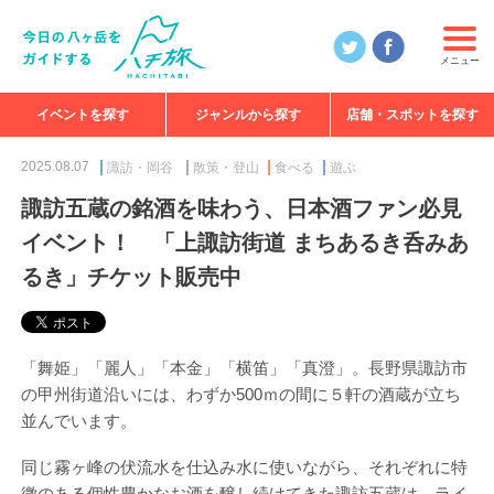
メニュー
イベントを探す
ジャンルから探す
店舗・スポットを探す
食べる
見る
知る
遊ぶ
特集
2025.08.07
諏訪・岡谷
散策・登山
食べる
遊ぶ
諏訪五蔵の銘酒を味わう、日本酒ファン必見
イベント！ 「上諏訪街道 まちあるき呑みあ
るき」チケット販売中
「舞姫」「麗人」「本金」「横笛」「真澄」。長野県諏訪市
の甲州街道沿いには、わずか500ｍの間に５軒の酒蔵が立ち
並んでいます。
同じ霧ヶ峰の伏流水を仕込み水に使いながら、それぞれに特
徴のある個性豊かなお酒を醸し続けてきた諏訪五蔵は、ライ