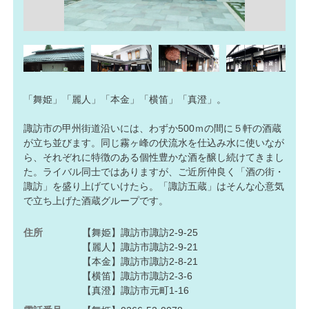
「舞姫」「麗人」「本金」「横笛」「真澄」。
諏訪市の甲州街道沿いには、わずか500ｍの間に５軒の酒蔵
が立ち並びます。同じ霧ヶ峰の伏流水を仕込み水に使いなが
ら、それぞれに特徴のある個性豊かな酒を醸し続けてきまし
た。ライバル同士ではありますが、ご近所仲良く「酒の街・
諏訪」を盛り上げていけたら。「諏訪五蔵」はそんな心意気
で立ち上げた酒蔵グループです。
住所
【舞姫】諏訪市諏訪2-9-25
【麗人】諏訪市諏訪2-9-21
【本金】諏訪市諏訪2-8-21
【横笛】諏訪市諏訪2-3-6
【真澄】諏訪市元町1-16