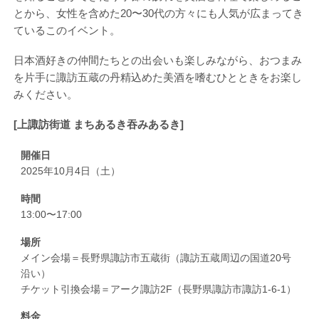
とから、女性を含めた20〜30代の方々にも人気が広まってき
ているこのイベント。
日本酒好きの仲間たちとの出会いも楽しみながら、おつまみ
を片手に諏訪五蔵の丹精込めた美酒を嗜むひとときをお楽し
みください。
[上諏訪街道 まちあるき吞みあるき]
開催日
2025年10月4日（土）
時間
13:00〜17:00
場所
メイン会場＝長野県諏訪市五蔵街（諏訪五蔵周辺の国道20号
沿い）
チケット引換会場＝アーク諏訪2F（長野県諏訪市諏訪1-6-1）
料金