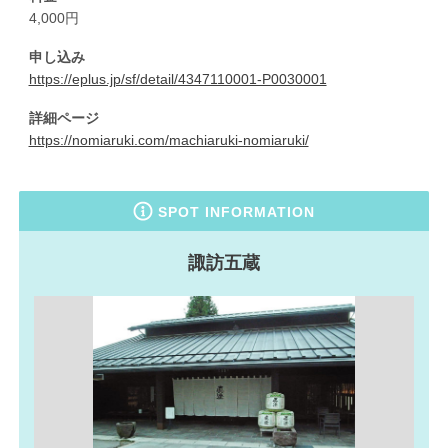
4,000円
申し込み
https://eplus.jp/sf/detail/4347110001-P0030001
詳細ページ
https://nomiaruki.com/machiaruki-nomiaruki/
SPOT INFORMATION
諏訪五蔵