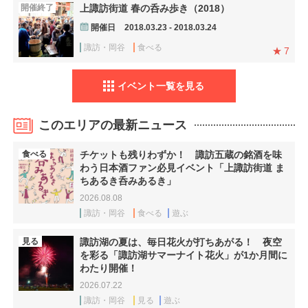
開催終了
上諏訪街道 春の呑み歩き（2018）
開催日
2018.03.23 - 2018.03.24
諏訪・岡谷
食べる
7
イベント一覧を見る
このエリアの最新ニュース
食べる
チケットも残りわずか！ 諏訪五蔵の銘酒を味
わう日本酒ファン必見イベント「上諏訪街道 ま
ちあるき呑みあるき」
2026.08.08
諏訪・岡谷
食べる
遊ぶ
見る
諏訪湖の夏は、毎日花火が打ちあがる！ 夜空
を彩る「諏訪湖サマーナイト花火」が1か月間に
わたり開催！
2026.07.22
諏訪・岡谷
見る
遊ぶ