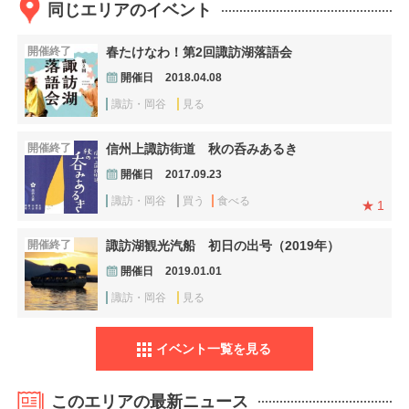
同じエリアのイベント
開催終了
春たけなわ！第2回諏訪湖落語会
開催日
2018.04.08
諏訪・岡谷
見る
開催終了
信州上諏訪街道 秋の呑みあるき
開催日
2017.09.23
諏訪・岡谷
買う
食べる
1
開催終了
諏訪湖観光汽船 初日の出号（2019年）
開催日
2019.01.01
諏訪・岡谷
見る
イベント一覧を見る
このエリアの最新ニュース