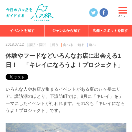
メニュー
イベントを探す
ジャンルから探す
店舗・スポットを探す
食べる
見る
知る
遊ぶ
特集
2018.07.12
諏訪・岡谷
買う
食べる
知る
遊ぶ
体験やフードなどいろんなお店に出会える1
日！ 「キレイになろうよ！プロジェクト」
いろんな人やお店が集まるイベントがある夏の八ヶ岳エリ
ア。諏訪湖のほとり、下諏訪町では、8月に「キレイ」をテ
ーマにしたイベントが行われます。その名も「キレイになろ
うよ！プロジェクト」です。