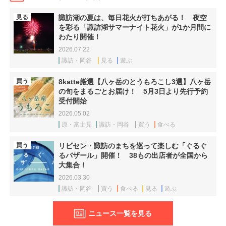
見る
諏訪湖の夏は、毎日花火が打ちあがる！ 夜空
を彩る「諏訪湖サマーナイト花火」が1か月間に
わたり開催！
2026.07.22
諏訪・岡谷
見る
遊ぶ
買う
8katte厳選【八ヶ岳のとうもろこし3選】八ヶ岳
の旬をまるごとお届け！ 5月3日より先行予約
受付開始
2026.05.02
原・富士見
諏訪・岡谷
買う
食べる
買う
リビセン・諏訪のまちを巡って楽しむ「ぐるぐ
るバザール」開催！ 38もの出店者が全国から
大集合！
2026.03.30
諏訪・岡谷
買う
食べる
見る
遊ぶ
ニュース一覧を見る