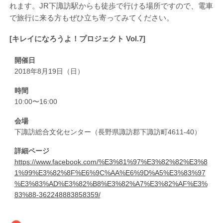
れます。JR下諏訪駅からも徒歩で行ける場所ですので、電車
で旅行に来る方もぜひ立ち寄ってみてください。
[キレイになろうよ！プロジェクト Vol.7]
開催日
2018年8月19日（日）
時間
10:00〜16:00
会場
下諏訪総合文化センター（長野県諏訪郡下諏訪町4611-40）
詳細ページ
https://www.facebook.com/%E3%81%97%E3%82%82%E3%8
1%99%E3%82%8F%E6%9C%AA%E6%9D%A5%E3%83%97
%E3%83%AD%E3%82%B8%E3%82%A7%E3%82%AF%E3%
83%88-362248883858359/