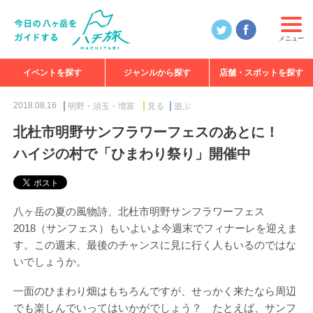
メニュー
イベントを探す
ジャンルから探す
店舗・スポットを探す
食べる
見る
知る
遊ぶ
特集
2018.08.16
明野・須玉・増富
見る
遊ぶ
北杜市明野サンフラワーフェスのあとに！
ハイジの村で「ひまわり祭り」開催中
八ヶ岳の夏の風物詩、北杜市明野サンフラワーフェス
2018（サンフェス）もいよいよ今週末でフィナーレを迎えま
す。この週末、最後のチャンスに見に行く人もいるのではな
いでしょうか。
一面のひまわり畑はもちろんですが、せっかく来たなら周辺
でも楽しんでいってはいかがでしょう？ たとえば、サンフ