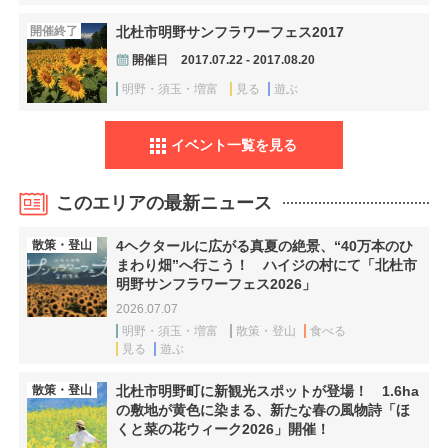
開催終了
北杜市明野サンフラワーフェス2017
開催日
2017.07.22 - 2017.08.20
明野・須玉・増富
見る
遊ぶ
イベント一覧を見る
このエリアの最新ニュース
散策・登山
4ヘクタールに広がる真夏の絶景、“40万本のひ
まわり畑”へ行こう！ ハイジの村にて「北杜市
明野サンフラワーフェス2026」
2026.07.07
明野・須玉・増富
散策・登山
食べる
見る
遊ぶ
散策・登山
北杜市明野町に新観光スポットが登場！ 1.6ha
の敷地が黄色に染まる、新たな春の風物詩「ほ
くと菜の花ウィーク2026」開催！