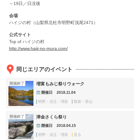
～19日／日没後
会場
ハイジの村（山梨県北杜市明野町浅尾2471）
公式サイト
Top of ハイジの村
http://www.haiji-no-mura.com/
同じエリアのイベント
開催終了
増富もみじ祭りウォーク
開催日
2018.11.04
明野・須玉・増富
散策・登山
開催終了
津金さくら祭り
開催日
2018.04.15
明野・須玉・増富
見る