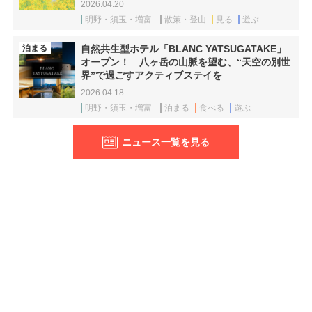
2026.04.20
明野・須玉・増富
散策・登山
見る
遊ぶ
泊まる
自然共生型ホテル「BLANC YATSUGATAKE」
オープン！ 八ヶ岳の山脈を望む、“天空の別世
界”で過ごすアクティブステイを
2026.04.18
明野・須玉・増富
泊まる
食べる
遊ぶ
ニュース一覧を見る