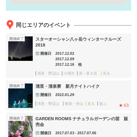
同じエリアのイベント
開催終了
スターオーシャン八ヶ岳ウィンタークルーズ
2018
開催日
2017.12.02
2017.12.09
2017.12.16 他
清里・野辺山
小淵沢
原・富士見
見る
開催終了
清里・清泉寮 新月ナイトハイク
開催日
2022.01.29
清里・野辺山
散策・登山
見る
遊ぶ
63
開催終了
GARDEN ROOMS ナチュラルガーデンの苗 販
売会
開催日
2017.07.03 - 2017.07.06