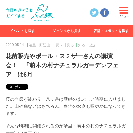
メニュー
イベントを探す
ジャンルから探す
店舗・スポットを探す
食べる
見る
知る
遊ぶ
特集
2019.05.14
清里・野辺山
買う
見る
知る
遊ぶ
花苗販売やポール・スミザーさんの講演
会！ 「萌木の村ナチュラルガーデンフェ
ア」は6月
桜の季節が終わり、八ヶ岳は新緑のまぶしい時期に入りまし
た。山や森などはもちろん、各地のお庭も賑やかになってき
ます。
そんな時期に開催されるのが清里・萌木の村のナチュラルガ
ーデンフェアです。