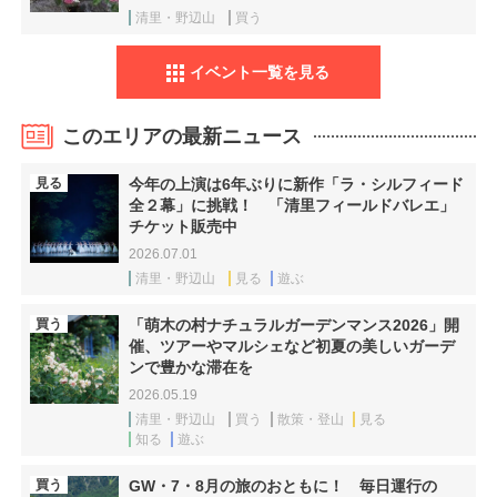
清里・野辺山
買う
イベント一覧を見る
このエリアの最新ニュース
見る
今年の上演は6年ぶりに新作「ラ・シルフィード
全２幕」に挑戦！ 「清里フィールドバレエ」
チケット販売中
2026.07.01
清里・野辺山
見る
遊ぶ
買う
「萌木の村ナチュラルガーデンマンス2026」開
催、ツアーやマルシェなど初夏の美しいガーデ
ンで豊かな滞在を
2026.05.19
清里・野辺山
買う
散策・登山
見る
知る
遊ぶ
買う
GW・7・8月の旅のおともに！ 毎日運行の