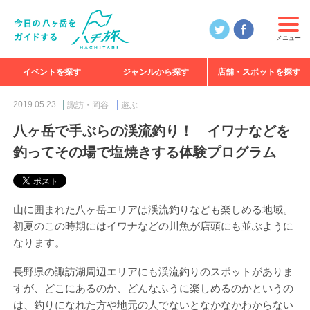
メニュー
イベントを探す
ジャンルから探す
店舗・スポットを探す
食べる
見る
知る
遊ぶ
特集
2019.05.23
諏訪・岡谷
遊ぶ
八ヶ岳で手ぶらの渓流釣り！ イワナなどを
釣ってその場で塩焼きする体験プログラム
山に囲まれた八ヶ岳エリアは渓流釣りなども楽しめる地域。
初夏のこの時期にはイワナなどの川魚が店頭にも並ぶように
なります。
長野県の諏訪湖周辺エリアにも渓流釣りのスポットがありま
すが、どこにあるのか、どんなふうに楽しめるのかというの
は、釣りになれた方や地元の人でないとなかなかわからない