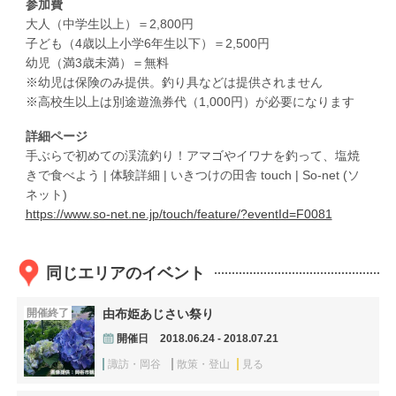
参加費
大人（中学生以上）＝2,800円
子ども（4歳以上小学6年生以下）＝2,500円
幼児（満3歳未満）＝無料
※幼児は保険のみ提供。釣り具などは提供されません
※高校生以上は別途遊漁券代（1,000円）が必要になります
詳細ページ
手ぶらで初めての渓流釣り！アマゴやイワナを釣って、塩焼
きで食べよう | 体験詳細 | いきつけの田舎 touch | So-net (ソ
ネット)
https://www.so-net.ne.jp/touch/feature/?eventId=F0081
同じエリアのイベント
開催終了
由布姫あじさい祭り
開催日
2018.06.24 - 2018.07.21
諏訪・岡谷
散策・登山
見る