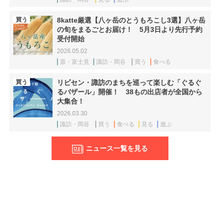
買う
8katte厳選【八ヶ岳のとうもろこし3選】八ヶ岳
の旬をまるごとお届け！ 5月3日より先行予約
受付開始
2026.05.02
原・富士見
諏訪・岡谷
買う
食べる
買う
リビセン・諏訪のまちを巡って楽しむ「ぐるぐ
るバザール」開催！ 38もの出店者が全国から
大集合！
2026.03.30
諏訪・岡谷
買う
食べる
見る
遊ぶ
ニュース一覧を見る