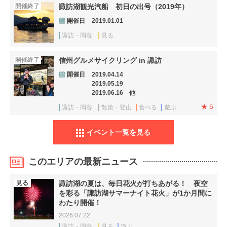
開催終了
諏訪湖観光汽船 初日の出号（2019年）
開催日
2019.01.01
諏訪・岡谷
見る
開催終了
信州グルメサイクリング in 諏訪
開催日
2019.04.14
2019.05.19
2019.06.16 他
5
諏訪・岡谷
散策・登山
食べる
遊ぶ
イベント一覧を見る
このエリアの最新ニュース
見る
諏訪湖の夏は、毎日花火が打ちあがる！ 夜空
を彩る「諏訪湖サマーナイト花火」が1か月間に
わたり開催！
2026.07.22
諏訪・岡谷
見る
遊ぶ