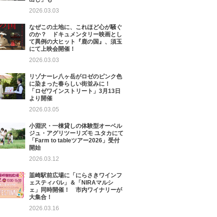
2026.03.03
なぜこの土地に、これほど心が騒ぐ
のか？ ドキュメンタリー映画とし
て異例の大ヒット『鹿の国』、須玉
にて上映会開催！
2026.03.03
リゾナーレ八ヶ岳がロゼのピンク色
に染まった春らしい街並みに！
「ロゼワインストリート」3月13日
より開催
2026.03.05
小淵沢・一棟貸しの体験型オーベル
ジュ・アグリツーリズモ ユタカにて
「Farm to tableツアー2026」受付
開始
2026.03.12
韮崎駅前広場に「にらさきワインフ
ェスティバル」＆「NIRAマルシ
ェ」同時開催！ 市内ワイナリーが
大集合！
2026.03.16