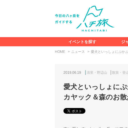
イベントを探す
ジ
HOME
ニュース
愛犬といっしょにぷか
2019.06.19
清里・野辺山
散策・登
愛犬といっしょにぷ
カヤック＆森のお散