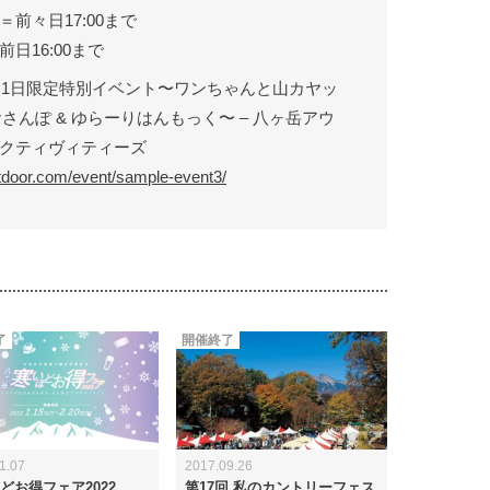
前々日17:00まで
日16:00まで
☆1日限定特別イベント〜ワンちゃんと山カヤッ
おさんぽ & ゆらーりはんもっく〜 – 八ヶ岳アウ
クティヴィティーズ
utdoor.com/event/sample-event3/
了
開催終了
1.07
2017.09.26
どお得フェア2022
第17回 私のカントリーフェス