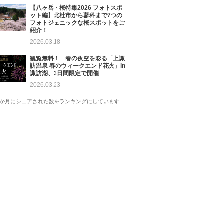
【八ヶ岳・桜特集2026 フォトスポ
ット編】北杜市から蓼科まで7つの
フォトジェニックな桜スポットをご
紹介！
2026.03.18
観覧無料！ 春の夜空を彩る「上諏
訪温泉 春のウィークエンド花火」in
諏訪湖、3日間限定で開催
2026.03.23
1か月にシェアされた数をランキングにしています