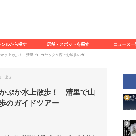
食べる
見る
知る
遊ぶ
特集＆レポート
ャンルから探す
店舗・スポットを探す
ニュース一
食べる
見る
知る
遊ぶ
特集＆レポート
ぷか水上散歩！ 清里で山カヤック＆森のお散歩のガ…
山
遊ぶ
かぷか水上散歩！ 清里で山
歩のガイドツアー