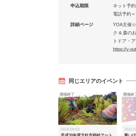
申込期限
ネット予約＝
電話予約＝前
詳細ページ
YOA主催
ク & 森の
トドア・ア
https://y-o
同じエリアのイベント
開催終了
開催終
2018.09.03
2022.0
平成30年度北杜市稲絵アート
寒いほ