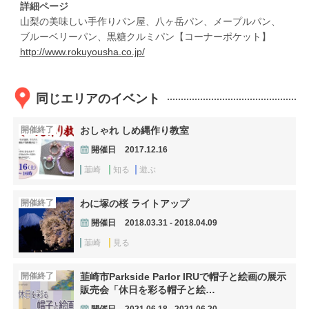
詳細ページ
山梨の美味しい手作りパン屋、八ヶ岳パン、メープルパン、
ブルーベリーパン、黒糖クルミパン【コーナーポケット】
http://www.rokuyousha.co.jp/
同じエリアのイベント
開催終了
おしゃれ しめ縄作り教室
開催日
2017.12.16
韮崎
知る
遊ぶ
開催終了
わに塚の桜 ライトアップ
開催日
2018.03.31 - 2018.04.09
韮崎
見る
開催終了
韮崎市Parkside Parlor IRUで帽子と絵画の展示
販売会「休日を彩る帽子と絵…
開催日
2021.06.18 - 2021.06.20