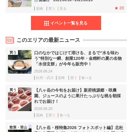
20
韮崎
買う
見る
イベント一覧を見る
このエリアの最新ニュース
買う
口のなかではじけて溶ける、まるで“水を味わ
う”特別な一瞬、創業120年・金精軒の夏の名物
「水信玄餅」が今年も販売中！
2026.06.24
白州・武川
韮崎
買う
食べる
買う
【八ヶ岳の今旬をお届け】新府桃源郷・咲農
園、ジュースのように果汁たっぷりな桃を朝採
れでお届け！
2026.06.20
韮崎
買う
食べる
散策・登山
【八ヶ岳・桜特集2026 フォトスポット編】北杜