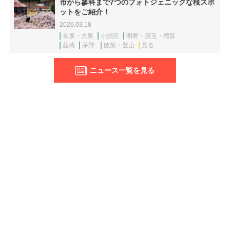
市から蓼科まで7つのフォトジェニックな桜スポ
ットをご紹介！
2026.03.18
長坂・大泉
小淵沢
明野・須玉・増富
韮崎
茅野
散策・登山
見る
ニュース一覧を見る