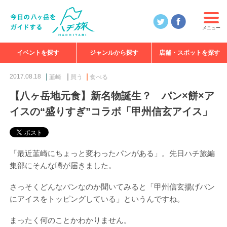
メニュー
イベントを探す
ジャンルから探す
店舗・スポットを探す
食べる
見る
知る
遊ぶ
特集
2017.08.18
韮崎
買う
食べる
【八ヶ岳地元食】新名物誕生？ パン×餅×ア
イスの“盛りすぎ”コラボ「甲州信玄アイス」
「最近韮崎にちょっと変わったパンがある」。先日ハチ旅編
集部にそんな噂が届きました。
さっそくどんなパンなのか聞いてみると「甲州信玄揚げパン
にアイスをトッピングしている」というんですね。
まったく何のことかわかりません。