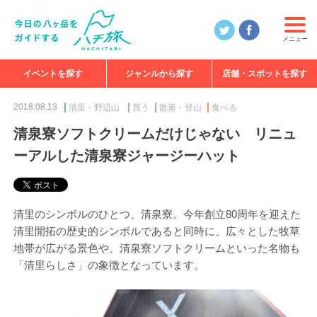
メニュー
イベントを探す
ジャンルから探す
店舗・スポットを探す
食べる
見る
知る
遊ぶ
特集
2018.08.13
清里・野辺山
買う
散策・登山
食べる
清泉寮ソフトクリームだけじゃない リニュ
ーアルした清泉寮ジャージーハット
清里のシンボルのひとつ、清泉寮。今年創立80周年を迎えた
清里開拓の歴史的シンボルであると同時に、広々とした牧草
地帯が広がる景色や、清泉寮ソフトクリームといった名物も
「清里らしさ」の象徴となっています。