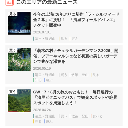
このエリアの最新ニュース
見る
今年の上演は6年ぶりに新作「ラ・シルフィード
全２幕」に挑戦！ 「清里フィールドバレエ」
チケット販売中
2026.07.01
清里・野辺山
見る
遊ぶ
買う
「萌木の村ナチュラルガーデンマンス2026」開
催、ツアーやマルシェなど初夏の美しいガーデ
ンで豊かな滞在を
2026.05.19
清里・野辺山
買う
散策・登山
見る
知る
遊ぶ
買う
GW・7・8月の旅のおともに！ 毎日運行の
「清里ピクニックバス」で観光スポットや絶景
スポットを周遊しよう！
2026.04.24
清里・野辺山
買う
散策・登山
食べる
見る
遊ぶ