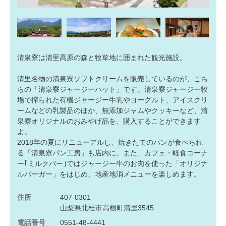
清泉寮は清里高原の森と牧草地に囲まれた観光施設。
清里名物の清泉寮ソフトクリームを販売しているのが、こち
らの「清泉寮ジャージーハット」です。清泉寮ジャージー牧
場で搾られた有機ジャージー牛乳やヨーグルト、アイスクリ
ームなどの乳製品のほか、無添加ジャムやクッキーなど、清
泉寮オリジナルのおみやげ品を、購入することができます
よ。
2018年の夏にリニューアルし、焼きたてのパンが食べられ
る「清泉寮パン工房」も店内に。また、カフェ・軽食コーナ
ー｢ミルクバー｣ではジャージー牛のお肉を使った「オリジナ
ルバーガー」をはじめ、地産地消メニューを楽しめます。
住所
407-0301
山梨県北杜市高根町清里3545
電話番号
0551-48-4441