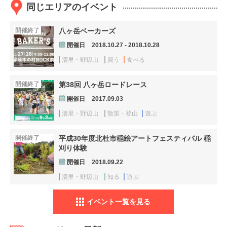
同じエリアのイベント
開催終了
八ヶ岳ベーカーズ
開催日
2018.10.27 - 2018.10.28
清里・野辺山
買う
食べる
開催終了
第38回 八ヶ岳ロードレース
開催日
2017.09.03
清里・野辺山
散策・登山
遊ぶ
開催終了
平成30年度北杜市稲絵アートフェスティバル 稲
刈り体験
開催日
2018.09.22
清里・野辺山
知る
遊ぶ
イベント一覧を見る