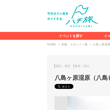
イベントを探す
ジ
HOME
店舗・スポット一覧
八島ヶ原湿
諏訪・岡谷
散策・登山
八島ヶ原湿原（八島