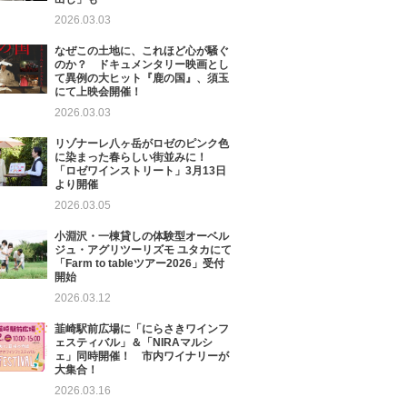
2026.03.03
なぜこの土地に、これほど心が騒ぐ
のか？ ドキュメンタリー映画とし
て異例の大ヒット『鹿の国』、須玉
にて上映会開催！
2026.03.03
リゾナーレ八ヶ岳がロゼのピンク色
に染まった春らしい街並みに！
「ロゼワインストリート」3月13日
より開催
2026.03.05
小淵沢・一棟貸しの体験型オーベル
ジュ・アグリツーリズモ ユタカにて
「Farm to tableツアー2026」受付
開始
2026.03.12
韮崎駅前広場に「にらさきワインフ
ェスティバル」＆「NIRAマルシ
ェ」同時開催！ 市内ワイナリーが
大集合！
2026.03.16