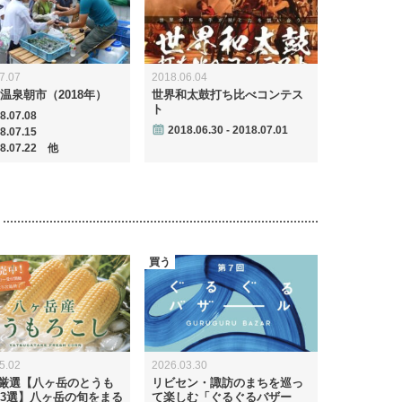
7.07
2018.06.04
温泉朝市（2018年）
世界和太鼓打ち比べコンテス
ト
8.07.08
2018.06.30 - 2018.07.01
8.07.15
18.07.22 他
買う
5.02
2026.03.30
tte厳選【八ヶ岳のとうも
リビセン・諏訪のまちを巡っ
3選】八ヶ岳の旬をまる
て楽しむ「ぐるぐるバザー