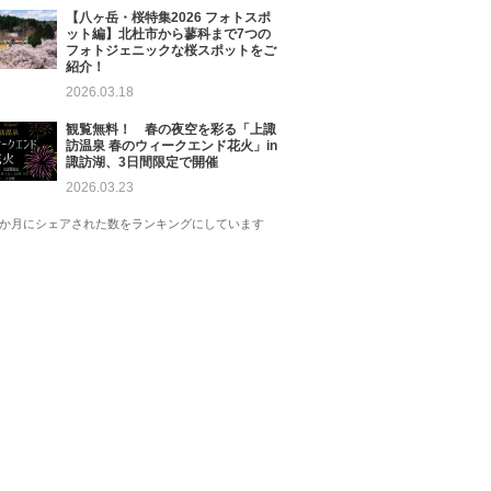
【八ヶ岳・桜特集2026 フォトスポ
ット編】北杜市から蓼科まで7つの
フォトジェニックな桜スポットをご
紹介！
2026.03.18
観覧無料！ 春の夜空を彩る「上諏
訪温泉 春のウィークエンド花火」in
諏訪湖、3日間限定で開催
2026.03.23
1か月にシェアされた数をランキングにしています