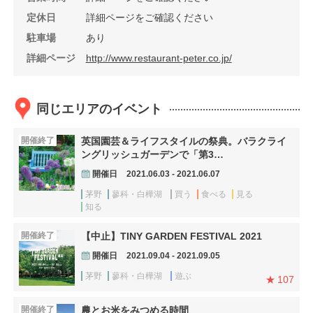
定休日
詳細ページをご確認ください
駐車場
あり
詳細ページ
http://www.restaurant-peter.co.jp/
同じエリアのイベント
開催終了
英国園芸＆ライフスタイルの祭典。バラクライ
ングリッシュガーデンで「第3…
開催日
2021.06.03 - 2021.06.07
茅野
蓼科・白樺湖
買う
食べる
見る
知る
開催終了
【中止】TINY GARDEN FESTIVAL 2021
開催日
2021.09.04 - 2021.09.05
茅野
蓼科・白樺湖
遊ぶ
107
開催終了
農とお米をみつめる時間