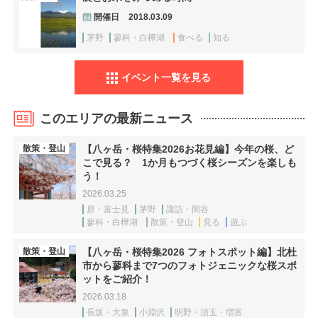
開催日
2018.03.09
茅野
蓼科・白樺湖
食べる
知る
イベント一覧を見る
このエリアの最新ニュース
散策・登山
【八ヶ岳・桜特集2026お花見編】今年の桜、ど
こで見る？ 1か月もつづく桜シーズンを楽しも
う！
2026.03.25
原・富士見
茅野
諏訪・岡谷
蓼科・白樺湖
散策・登山
見る
遊ぶ
散策・登山
【八ヶ岳・桜特集2026 フォトスポット編】北杜
市から蓼科まで7つのフォトジェニックな桜スポ
ットをご紹介！
2026.03.18
長坂・大泉
小淵沢
明野・須玉・増富