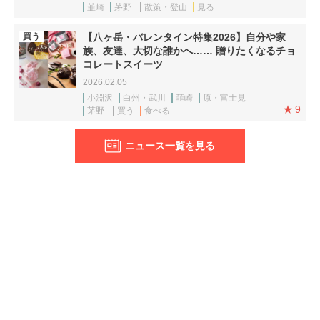
韮崎
茅野
散策・登山
見る
買う
【八ヶ岳・バレンタイン特集2026】自分や家
族、友達、大切な誰かへ…… 贈りたくなるチョ
コレートスイーツ
2026.02.05
小淵沢
白州・武川
韮崎
原・富士見
9
茅野
買う
食べる
ニュース一覧を見る