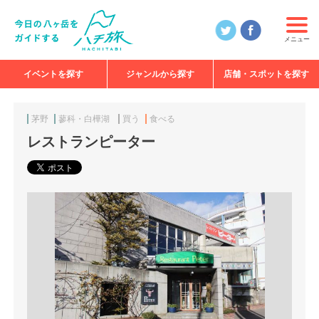
メニュー
イベントを探す
ジャンルから探す
店舗・スポットを探す
食べる
見る
知る
遊ぶ
特集
茅野
蓼科・白樺湖
買う
食べる
レストランピーター