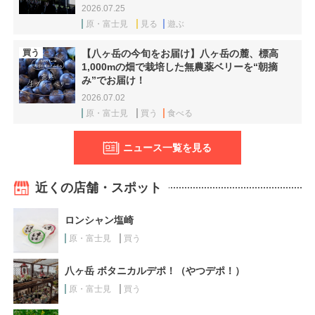
2026.07.25
原・富士見
見る
遊ぶ
買う
【八ヶ岳の今旬をお届け】八ヶ岳の麓、標高
1,000mの畑で栽培した無農薬ベリーを“朝摘
み”でお届け！
2026.07.02
原・富士見
買う
食べる
ニュース一覧を見る
近くの店舗・スポット
ロンシャン塩崎
原・富士見
買う
八ヶ岳 ボタニカルデポ！（やつデポ！）
原・富士見
買う