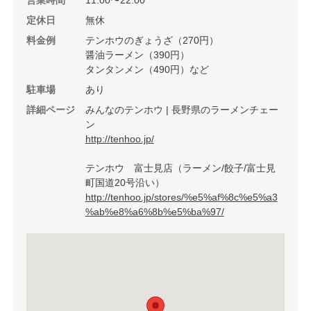
営業時間
11:00〜22:00
定休日
無休
料金例
テンホウのぎょうざ（270円）
醤油ラーメン（390円）
タンタンメン（490円）など
駐車場
あり
詳細ページ
みんなのテンホウ | 長野県のラーメンチェー
ン
http://tenhoo.jp/
テンホウ 富士見店（ラーメン/餃子/富士見
町国道20号沿い）
http://tenhoo.jp/stores/%e5%af%8c%e5%a3
%ab%e8%a6%8b%e5%ba%97/