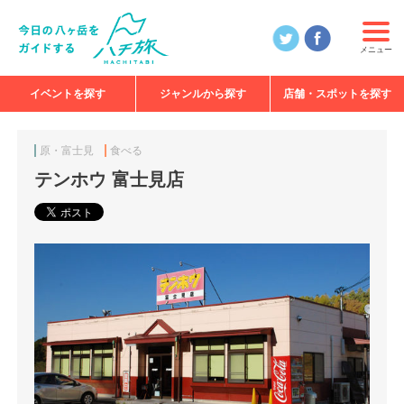
メニュー
イベントを探す
ジャンルから探す
店舗・スポットを探す
食べる
見る
知る
遊ぶ
特集
原・富士見
食べる
テンホウ 富士見店