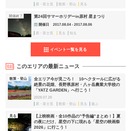
原・富士見
散策・登山
見る
開催終了
第24回サマーホリデーin原村 星まつり
開催日
2017.08.04 - 2017.08.06
原・富士見
見る
知る
イベント一覧を見る
このエリアの最新ニュース
散策・登山
全エリア今が見ごろ！ 10ヘクタールに広がる
絶景の花畑、長野県原村・八ヶ岳農業大学校の
「YATZ GARDEN」へ行こう！
2026.07.26
原・富士見
散策・登山
見る
遊ぶ
見る
【上映映画・全10作品の”予告編”まとめ！】夏
の夜にだけ、星空の下に現れる「星空の映画祭
2026」に行こう！