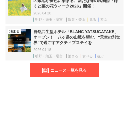
の敷地が黄色に染まる、新たな春の風物詩「ほ
くと菜の花ウィーク2026」開催！
2026.04.20
明野・須玉・増富
散策・登山
見る
遊ぶ
泊まる
自然共生型ホテル「BLANC YATSUGATAKE」
オープン！ 八ヶ岳の山脈を望む、“天空の別世
界”で過ごすアクティブステイを
2026.04.18
明野・須玉・増富
泊まる
食べる
遊ぶ
ニュース一覧を見る