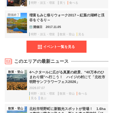
明野・須玉・増富
買う
食べる
開催終了
増富もみじ祭りウォーク2017～紅葉の湖畔と渓
谷をぐるり～
開催日
2017.11.05
明野・須玉・増富
散策・登山
見る
イベント一覧を見る
このエリアの最新ニュース
散策・登山
4ヘクタールに広がる真夏の絶景、“40万本のひ
まわり畑”へ行こう！ ハイジの村にて「北杜市
明野サンフラワーフェス2026」
2026.07.07
明野・須玉・増富
散策・登山
食べる
見る
遊ぶ
散策・登山
北杜市明野町に新観光スポットが登場！ 1.6ha