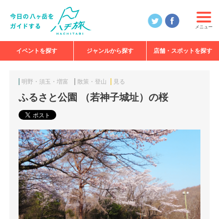
メニュー
イベントを探す
ジャンルから探す
店舗・スポットを探す
食べる
見る
知る
遊ぶ
特集
明野・須玉・増富
散策・登山
見る
ふるさと公園 （若神子城址）の桜