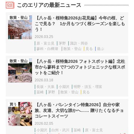
このエリアの最新ニュース
散策・登山
【八ヶ岳・桜特集2026お花見編】今年の桜、ど
こで見る？ 1か月もつづく桜シーズンを楽しも
う！
2026.03.25
原・富士見
茅野
諏訪・岡谷
蓼科・白樺湖
散策・登山
見る
遊ぶ
散策・登山
【八ヶ岳・桜特集2026 フォトスポット編】北杜
市から蓼科まで7つのフォトジェニックな桜スポ
ットをご紹介！
2026.03.18
長坂・大泉
小淵沢
明野・須玉・増富
韮崎
茅野
散策・登山
見る
買う
【八ヶ岳・バレンタイン特集2026】自分や家
族、友達、大切な誰かへ…… 贈りたくなるチョ
コレートスイーツ
2026.02.05
小淵沢
白州・武川
韮崎
原・富士見