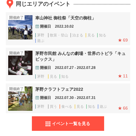
同じエリアのイベント
開催終了
車山神社 御柱祭「天空の御柱」
開催日
2022.10.02
茅野
散策・登山
泊まる
見る
知る
69
遊ぶ
開催終了
茅野市民館 みんなの劇場・世界のトビラ「キュ
ビックス」
開催日
2022.07.27 - 2022.07.28
11
茅野
見る
知る
開催終了
茅野クラフトフェア2022
開催日
2022.07.30 - 2022.07.31
茅野
買う
食べる
見る
知る
遊ぶ
66
イベント一覧を見る