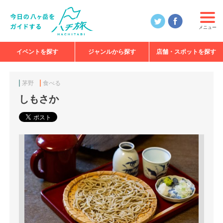
メニュー
イベントを探す
ジャンルから探す
店舗・スポットを探す
食べる
見る
知る
遊ぶ
特集
茅野
食べる
しもさか