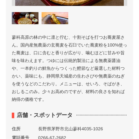
蓼科高原の林の中に凛と佇む、十割そばを打つお蕎麦屋さ
ん。国内産無農薬の玄蕎麦を石臼でいた蕎麦粉を100%使っ
た蕎麦は、口に含むと香りが広がり、噛むほどに甘みや旨
味を味わえます。つゆには伝統的製法による無農薬醤油
や、一本釣りの鮮魚からつくった鰹節など厳選した材料つ
かい、薬味にも、静岡県天城産の生わさびや無農薬のねぎ
を使うなどのこだわり。メニューは、せいろ、そばがき、
おしるこのみ。少々お高めのですが、材料の良さを知れば
納得の価格です。
店舗・スポットデータ
住所
長野県茅野市北山蓼科4035-1026
電話番号
0266-67-2682