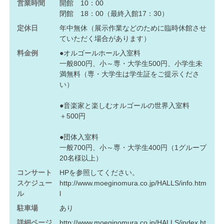
営業時間
開館 10：00
閉館 18：00（最終入館17：30）
定休日
年中無休（展示作業などのために臨時休館させ
ていただく場合があります）
料金例
●オルゴールホール入室料
一般800円、小～専・大学生500円、小学生未
満無料（専・大学生は学生証をご提示くださ
い）
●音楽家と楽しむオルゴールの世界入室料
＋500円
●団体入室料
一般700円、小～専・大学生400円（1グループ
20名様以上）
コンサート
HPを参照してください。
スケジュー
http://www.moeginomura.co.jp/HALLS/info.htm
ル
l
駐車場
あり
詳細ページ
http://www.moeginomura.co.jp/HALLS/index.ht