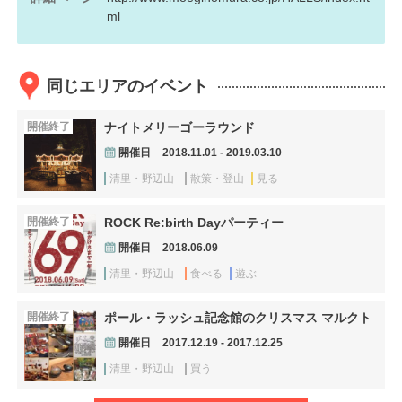
ml
同じエリアのイベント
開催終了
ナイトメリーゴーラウンド
開催日
2018.11.01 - 2019.03.10
清里・野辺山
散策・登山
見る
開催終了
ROCK Re:birth Dayパーティー
開催日
2018.06.09
清里・野辺山
食べる
遊ぶ
開催終了
ポール・ラッシュ記念館のクリスマス マルクト
開催日
2017.12.19 - 2017.12.25
清里・野辺山
買う