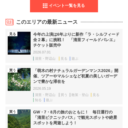
イベント一覧を見る
このエリアの最新ニュース
見る
今年の上演は6年ぶりに新作「ラ・シルフィード
全２幕」に挑戦！ 「清里フィールドバレエ」
チケット販売中
2026.07.01
清里・野辺山
見る
遊ぶ
買う
「萌木の村ナチュラルガーデンマンス2026」開
催、ツアーやマルシェなど初夏の美しいガーデ
ンで豊かな滞在を
2026.05.19
清里・野辺山
買う
散策・登山
見る
知る
遊ぶ
買う
GW・7・8月の旅のおともに！ 毎日運行の
「清里ピクニックバス」で観光スポットや絶景
スポットを周遊しよう！