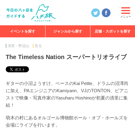
メニュー
イベントを探す
ジャンルから探す
店舗・スポットを探す
食べる
見る
知る
遊ぶ
特集
清里・野辺山
見る
The Timeless Nation スーパートリオライブ
ギターの小沼ようすけ、ベースのKai Petite、ドラムの沼澤尚
に加え、PAエンジニアのKamiyann、VJのTONTON、ピアニ
ストで映像・写真作家のYasuharu Hoshinoが初夏の清里に集
結！
萌木の村にあるオルゴール博物館ホール・オブ・ホールズを
会場にライブを行います。