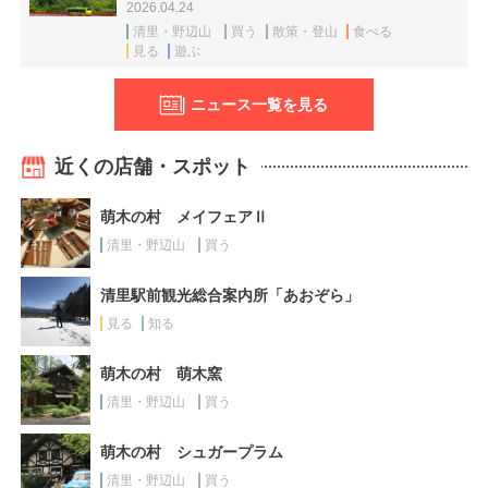
2026.04.24
清里・野辺山
買う
散策・登山
食べる
見る
遊ぶ
ニュース一覧を見る
近くの店舗・スポット
萌木の村 メイフェアⅡ
清里・野辺山
買う
清里駅前観光総合案内所「あおぞら」
見る
知る
萌木の村 萌木窯
清里・野辺山
買う
萌木の村 シュガープラム
清里・野辺山
買う