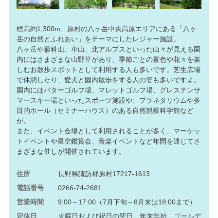
標高約1,300m、原村の八ヶ岳中央高原エリアにある「八ヶ
岳の自然とふれあい」をテーマにしたレジャー施設。
八ヶ岳や蓼科山、車山、北アルプスといった山々が見える園
内にはさまざまな山野草があり、季節ごとの景色や花々を楽
しむお散歩スポットとして利用する人も多いです。芝生広場
で休憩したり、愛犬と園内散歩をする人の姿も多いですよ。
園内にはパターゴルフ場、マレットゴルフ場、グレステンサ
マースキー場といったスポーツ施設や、プラネタリウムや多
目的ホール（セミナーハウス）のある自然観察科学館など
が。
また、イベント会場として利用されることが多く、マーケッ
トイベントや星空鑑賞会、音楽イベントなど年間を通じてさ
まざまな催しが開催されています。
住所
長野県諏訪郡原村17217-1613
電話番号
0266-74-2681
営業時間
9:00～17:00（7月下旬～8月末は18:00まで）
定休日
火曜日および祝日の翌日、年末年始、ゴールデ