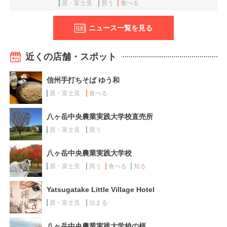
原・富士見
買う
食べる
ニュース一覧を見る
近くの店舗・スポット
信州手打ちそば ゆう和
原・富士見
食べる
八ヶ岳中央農業実践大学校直売所
原・富士見
買う
八ヶ岳中央農業実践大学校
原・富士見
買う
食べる
知る
Yatsugatake Little Village Hotel
原・富士見
泊まる
八ヶ岳中央農業実践大学校の桜