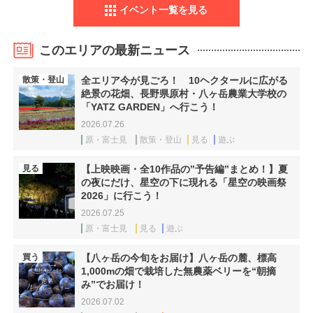
イベント一覧を見る
このエリアの最新ニュース
散策・登山
全エリア今が見ごろ！ 10ヘクタールに広がる
絶景の花畑、長野県原村・八ヶ岳農業大学校の
「YATZ GARDEN」へ行こう！
2026.07.26
原・富士見
散策・登山
見る
遊ぶ
見る
【上映映画・全10作品の”予告編”まとめ！】夏
の夜にだけ、星空の下に現れる「星空の映画祭
2026」に行こう！
2026.07.25
原・富士見
見る
遊ぶ
買う
【八ヶ岳の今旬をお届け】八ヶ岳の麓、標高
1,000mの畑で栽培した無農薬ベリーを“朝摘
み”でお届け！
2026.07.02