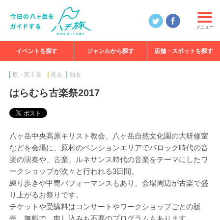
メニュー
イベントを探す
ジャンルから探す
店舗・スポットを探す
食べる
見る
知る
遊ぶ
特集
原・富士見
見る
知る
はらむら古楽祭2017
八ヶ岳中央高原キリスト教会、八ヶ岳自然文化園の大研修室
などを会場に、原村のペンションエリアでバロック時代の音
楽の演奏や、古楽、ルネサンス時代の音楽をテーマにしたワ
ークショップが次々と行われる3日間。
練り歩きや甲冑パフォーマンスもあり、会場周辺が古楽で盛
り上がるお祭りです。
チケットや受講料はコンサートやワークショップごとの販
売。無料で、申し込みも不要のプログラムもあります。