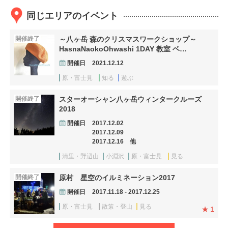
同じエリアのイベント
開催終了
～八ヶ岳 森のクリスマスワークショップ～
HasnaNaokoOhwashi 1DAY 教室 ベ…
開催日
2021.12.12
原・富士見
知る
遊ぶ
開催終了
スターオーシャン八ヶ岳ウィンタークルーズ
2018
開催日
2017.12.02
2017.12.09
2017.12.16 他
清里・野辺山
小淵沢
原・富士見
見る
開催終了
原村 星空のイルミネーション2017
開催日
2017.11.18 - 2017.12.25
原・富士見
散策・登山
見る
1