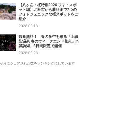
【八ヶ岳・桜特集2026 フォトスポ
ット編】北杜市から蓼科まで7つの
フォトジェニックな桜スポットをご
紹介！
2026.03.18
観覧無料！ 春の夜空を彩る「上諏
訪温泉 春のウィークエンド花火」in
諏訪湖、3日間限定で開催
2026.03.23
1か月にシェアされた数をランキングにしています