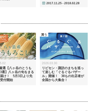
2017.11.25 - 2018.02.28
買う
5.02
2026.03.30
tte厳選【八ヶ岳のとうも
リビセン・諏訪のまちを巡っ
3選】八ヶ岳の旬をまる
て楽しむ「ぐるぐるバザー
届け！ 5月3日より先
ル」開催！ 38もの出店者が
受付開始
全国から大集合！