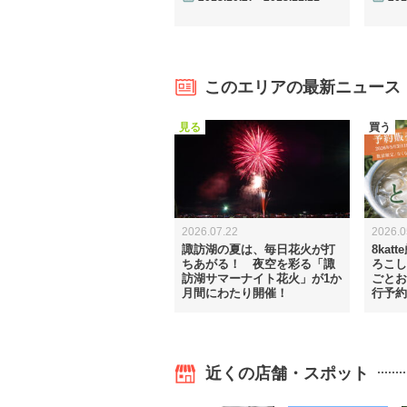
このエリアの最新ニュース
見る
買う
2026.07.22
2026.0
諏訪湖の夏は、毎日花火が打
8ka
ちあがる！ 夜空を彩る「諏
ろこし
訪湖サマーナイト花火」が1か
ごとお
月間にわたり開催！
行予約
近くの店舗・スポット