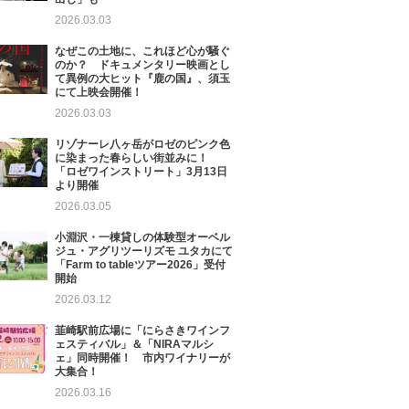
2026.03.03
なぜこの土地に、これほど心が騒ぐ
のか？ ドキュメンタリー映画とし
て異例の大ヒット『鹿の国』、須玉
にて上映会開催！
2026.03.03
リゾナーレ八ヶ岳がロゼのピンク色
に染まった春らしい街並みに！
「ロゼワインストリート」3月13日
より開催
2026.03.05
小淵沢・一棟貸しの体験型オーベル
ジュ・アグリツーリズモ ユタカにて
「Farm to tableツアー2026」受付
開始
2026.03.12
韮崎駅前広場に「にらさきワインフ
ェスティバル」＆「NIRAマルシ
ェ」同時開催！ 市内ワイナリーが
大集合！
2026.03.16