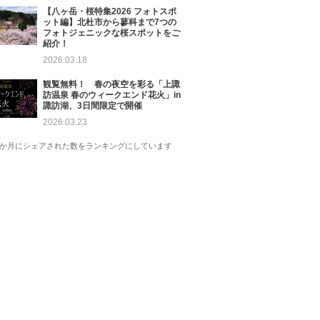
【八ヶ岳・桜特集2026 フォトスポ
ット編】北杜市から蓼科まで7つの
フォトジェニックな桜スポットをご
紹介！
2026.03.18
観覧無料！ 春の夜空を彩る「上諏
訪温泉 春のウィークエンド花火」in
諏訪湖、3日間限定で開催
2026.03.23
1か月にシェアされた数をランキングにしています