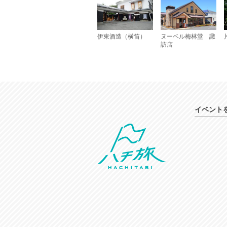
伊東酒造（横笛）
ヌーベル梅林堂 諏
訪店
イベント