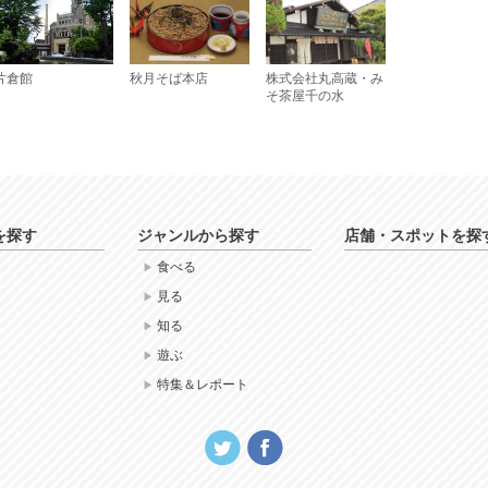
片倉館
秋月そば本店
株式会社丸高蔵・み
そ茶屋千の水
を探す
ジャンルから探す
店舗・スポットを探
食べる
見る
知る
遊ぶ
特集＆レポート