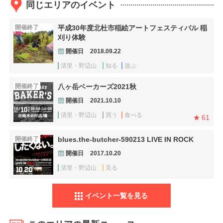
同じエリアのイベント
開催終了
平成30年度北杜市稲絵アートフェスティバル 稲
刈り体験
開催日
2018.09.22
清里・野辺山
知る
遊ぶ
開催終了
八ヶ岳ベーカーズ2021秋
開催日
2021.10.10
清里・野辺山
買う
食べる
61
開催終了
blues.the-butcher-590213 LIVE IN ROCK
開催日
2017.10.20
清里・野辺山
見る
イベント一覧を見る