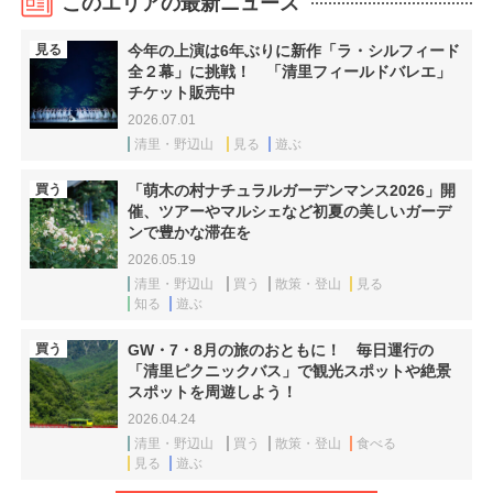
このエリアの最新ニュース
見る
今年の上演は6年ぶりに新作「ラ・シルフィード
全２幕」に挑戦！ 「清里フィールドバレエ」
チケット販売中
2026.07.01
清里・野辺山
見る
遊ぶ
買う
「萌木の村ナチュラルガーデンマンス2026」開
催、ツアーやマルシェなど初夏の美しいガーデ
ンで豊かな滞在を
2026.05.19
清里・野辺山
買う
散策・登山
見る
知る
遊ぶ
買う
GW・7・8月の旅のおともに！ 毎日運行の
「清里ピクニックバス」で観光スポットや絶景
スポットを周遊しよう！
2026.04.24
清里・野辺山
買う
散策・登山
食べる
見る
遊ぶ