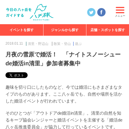
メニュー
イベントを探す
ジャンルから探す
店舗・スポットを探す
食べる
見る
知る
遊ぶ
特集
2018.01.11
清里・野辺山
散策・登山
遊ぶ
月夜の雪原で婚活！ 「ナイトスノーシュー
de婚活in清里」参加者募集中
趣味を切り口にしたものなど、今では婚活にもさまざまなタ
イプのものがあります。ここ八ヶ岳でも、自然や場所を活か
した婚活イベントが行われています。
そのひとつが「アウトドアde婚活in清里」。清里の自然を知
るキープ協会レンジャーと婚活イベントを主催する「婚活de
八ヶ岳推進委員会」が協力して行っているイベントです。