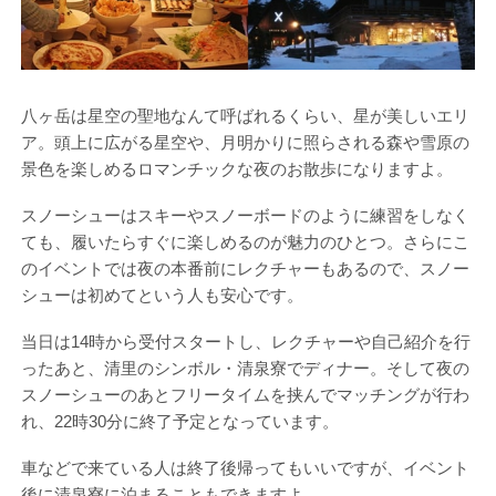
八ヶ岳は星空の聖地なんて呼ばれるくらい、星が美しいエリ
ア。頭上に広がる星空や、月明かりに照らされる森や雪原の
景色を楽しめるロマンチックな夜のお散歩になりますよ。
スノーシューはスキーやスノーボードのように練習をしなく
ても、履いたらすぐに楽しめるのが魅力のひとつ。さらにこ
のイベントでは夜の本番前にレクチャーもあるので、スノー
シューは初めてという人も安心です。
当日は14時から受付スタートし、レクチャーや自己紹介を行
ったあと、清里のシンボル・清泉寮でディナー。そして夜の
スノーシューのあとフリータイムを挟んでマッチングが行わ
れ、22時30分に終了予定となっています。
車などで来ている人は終了後帰ってもいいですが、イベント
後に清泉寮に泊まることもできますよ。