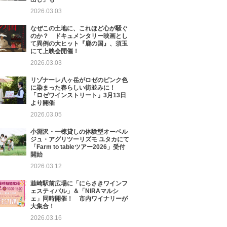
2026.03.03
なぜこの土地に、これほど心が騒ぐ
のか？ ドキュメンタリー映画とし
て異例の大ヒット『鹿の国』、須玉
にて上映会開催！
2026.03.03
リゾナーレ八ヶ岳がロゼのピンク色
に染まった春らしい街並みに！
「ロゼワインストリート」3月13日
より開催
2026.03.05
小淵沢・一棟貸しの体験型オーベル
ジュ・アグリツーリズモ ユタカにて
「Farm to tableツアー2026」受付
開始
2026.03.12
韮崎駅前広場に「にらさきワインフ
ェスティバル」＆「NIRAマルシ
ェ」同時開催！ 市内ワイナリーが
大集合！
2026.03.16