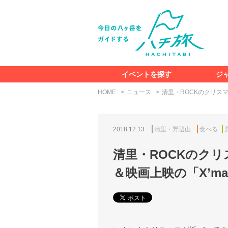
イベントを探す
ジ
HOME
ニュース
清里・ROCKのクリスマ
2018.12.13
清里・野辺山
食べる
清里・ROCKのク
＆映画上映の「X’mas 