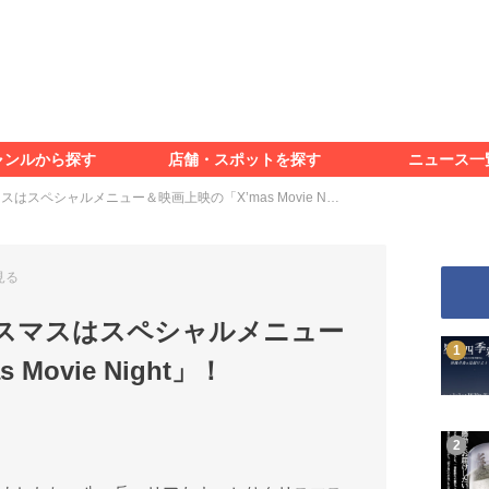
食べる
見る
知る
遊ぶ
特集＆レポート
ャンルから探す
店舗・スポットを探す
ニュース一
食べる
見る
知る
遊ぶ
特集＆レポート
スはスペシャルメニュー＆映画上映の「X’mas Movie N…
見る
リスマスはスペシャルメニュー
Movie Night」！