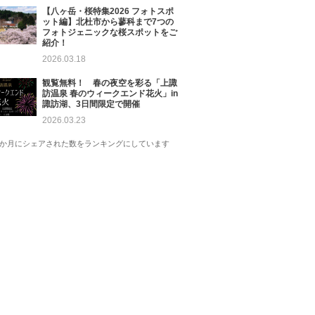
【八ヶ岳・桜特集2026 フォトスポ
ット編】北杜市から蓼科まで7つの
フォトジェニックな桜スポットをご
紹介！
2026.03.18
観覧無料！ 春の夜空を彩る「上諏
訪温泉 春のウィークエンド花火」in
諏訪湖、3日間限定で開催
2026.03.23
1か月にシェアされた数をランキングにしています