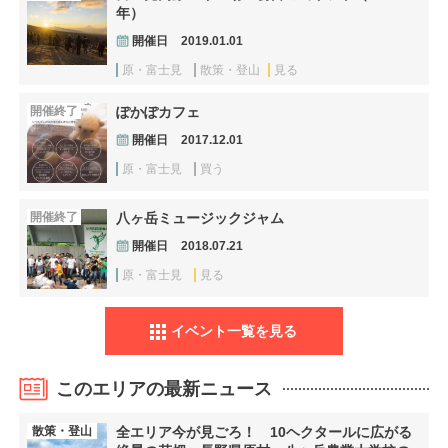
年）
開催日
2019.01.01
原・富士見
散策・登山
見る
開催終了
ぽかぽカフェ
開催日
2017.12.01
原・富士見
買う
開催終了
八ヶ岳ミュージックジャム
開催日
2018.07.21
原・富士見
見る
イベント一覧を見る
このエリアの最新ニュース
散策・登山
全エリア今が見ごろ！ 10ヘクタールに広がる