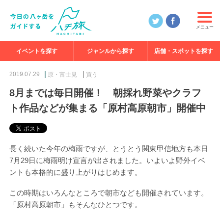
メニュー
イベントを探す
ジャンルから探す
店舗・スポットを探す
食べる
見る
知る
遊ぶ
特集
2019.07.29
原・富士見
買う
8月までは毎日開催！ 朝採れ野菜やクラフ
ト作品などが集まる「原村高原朝市」開催中
長く続いた今年の梅雨ですが、とうとう関東甲信地方も本日
7月29日に梅雨明け宣言が出されました。いよいよ野外イベ
ントも本格的に盛り上がりはじめます。
この時期はいろんなところで朝市なども開催されています。
「原村高原朝市」もそんなひとつです。