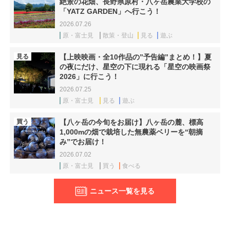
絶景の花畑、長野県原村・八ヶ岳農業大学校の
「YATZ GARDEN」へ行こう！
2026.07.26
原・富士見
散策・登山
見る
遊ぶ
見る
【上映映画・全10作品の”予告編”まとめ！】夏
の夜にだけ、星空の下に現れる「星空の映画祭
2026」に行こう！
2026.07.25
原・富士見
見る
遊ぶ
買う
【八ヶ岳の今旬をお届け】八ヶ岳の麓、標高
1,000mの畑で栽培した無農薬ベリーを“朝摘
み”でお届け！
2026.07.02
原・富士見
買う
食べる
ニュース一覧を見る