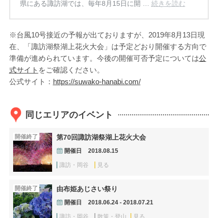
県にある諏訪湖では、毎年8月15日に開 …
続きを読む
※台風10号接近の予報が出ておりますが、2019年8月13日現
在、「諏訪湖祭湖上花火大会」は予定どおり開催する方向で
準備が進められています。今後の開催可否予定については
公
式サイト
をご確認ください。
公式サイト：
https://suwako-hanabi.com/
同じエリアのイベント
開催終了
第70回諏訪湖祭湖上花火大会
開催日
2018.08.15
諏訪・岡谷
見る
開催終了
由布姫あじさい祭り
開催日
2018.06.24 - 2018.07.21
諏訪・岡谷
散策・登山
見る