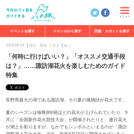
メニュー
イベントを探す
ジャンルから探す
店舗・スポットを探す
食べる
見る
知る
遊ぶ
特集
2019.08.14
諏訪・岡谷
見る
遊ぶ
「何時に行けばいい？」「オススメ交通手段
は？」……諏訪湖花火を楽しむためのガイド
特集
長野県最大の湖である諏訪湖。その夏の風物詩が花火です。
夏のシーズンは毎晩800発ほどの花火が上げられていたり、9
月に「全国新作花火競技大会」が開催されたりと、連日花火
が湖上を彩りますが、なかでもシンボルといえるのが「諏訪
湖祭湖上花火大会」です。毎年8月15日に開催されているこ