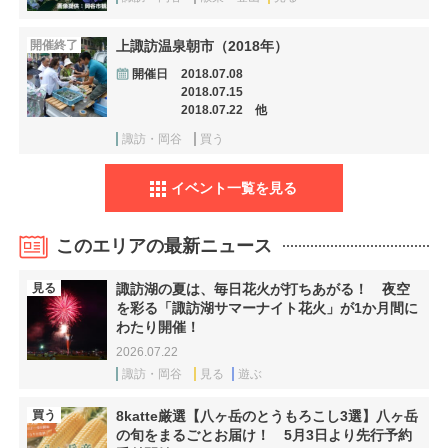
開催終了
上諏訪温泉朝市（2018年）
開催日
2018.07.08
2018.07.15
2018.07.22 他
諏訪・岡谷
買う
イベント一覧を見る
このエリアの最新ニュース
見る
諏訪湖の夏は、毎日花火が打ちあがる！ 夜空
を彩る「諏訪湖サマーナイト花火」が1か月間に
わたり開催！
2026.07.22
諏訪・岡谷
見る
遊ぶ
買う
8katte厳選【八ヶ岳のとうもろこし3選】八ヶ岳
の旬をまるごとお届け！ 5月3日より先行予約