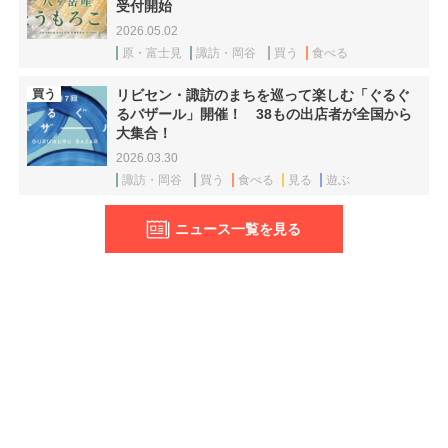
受付開始
2026.05.02
原・富士見
諏訪・岡谷
買う
食べる
買う
リビセン・諏訪のまちを巡って楽しむ「ぐるぐ
るバザール」開催！ 38もの出店者が全国から
大集合！
2026.03.30
諏訪・岡谷
買う
食べる
見る
遊ぶ
ニュース一覧を見る