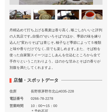
丹精込めて打ち上げる蕎麦は香り高く､喉ごしがいいと評判
の人気店です｡自慢の"せいろそば"のほか、季節の味を練り
込んだ"変わりそば"は青じそ､柚子など季節によって５種類
と味や香りだけでなく､目でも楽しめます｡また、そば粉を
使った自家製スイーツはこしあんを仕込むところから全て
手作りというこだわりよう。ほのかな甘みとそばの香りが
別腹を満たしてくれますよ。
店舗・スポットデータ
住所
長野県茅野市北山4035-228
電話番号
0266-78-2278
営業時間
10：00〜15：00
＊予約不可