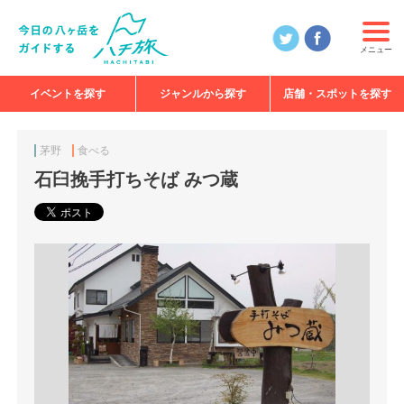
メニュー
イベントを探す
ジャンルから探す
店舗・スポットを探す
食べる
見る
知る
遊ぶ
特集
茅野
食べる
石臼挽手打ちそば みつ蔵