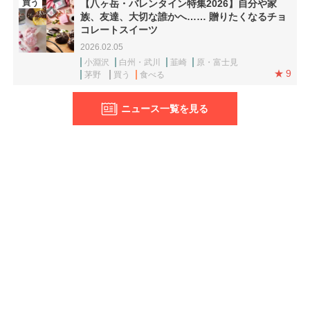
買う
【八ヶ岳・バレンタイン特集2026】自分や家
族、友達、大切な誰かへ…… 贈りたくなるチョ
コレートスイーツ
2026.02.05
小淵沢
白州・武川
韮崎
原・富士見
9
茅野
買う
食べる
ニュース一覧を見る