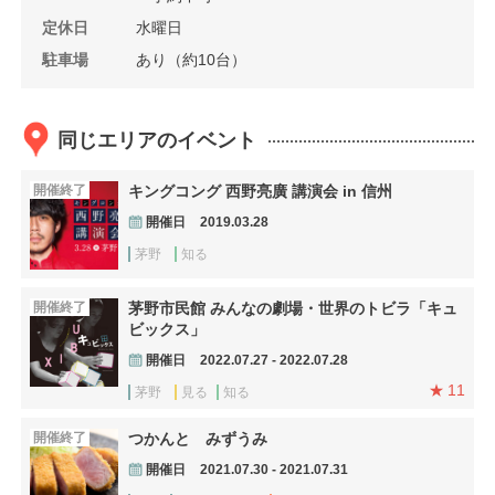
定休日
水曜日
駐車場
あり（約10台）
同じエリアのイベント
開催終了
キングコング 西野亮廣 講演会 in 信州
開催日
2019.03.28
茅野
知る
開催終了
茅野市民館 みんなの劇場・世界のトビラ「キュ
ビックス」
開催日
2022.07.27 - 2022.07.28
11
茅野
見る
知る
開催終了
つかんと みずうみ
開催日
2021.07.30 - 2021.07.31