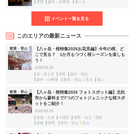
茅野
蓼科・白樺湖
食べる
イベント一覧を見る
このエリアの最新ニュース
散策・登山
【八ヶ岳・桜特集2026お花見編】今年の桜、ど
こで見る？ 1か月もつづく桜シーズンを楽しも
う！
2026.03.25
原・富士見
茅野
諏訪・岡谷
蓼科・白樺湖
散策・登山
見る
遊ぶ
散策・登山
【八ヶ岳・桜特集2026 フォトスポット編】北杜
市から蓼科まで7つのフォトジェニックな桜スポ
ットをご紹介！
2026.03.18
長坂・大泉
小淵沢
明野・須玉・増富
韮崎
茅野
散策・登山
見る