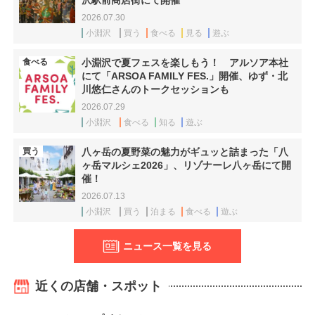
2026.07.30
小淵沢
買う
食べる
見る
遊ぶ
食べる
小淵沢で夏フェスを楽しもう！ アルソア本社
にて「ARSOA FAMILY FES.」開催、ゆず・北
川悠仁さんのトークセッションも
2026.07.29
小淵沢
食べる
知る
遊ぶ
買う
八ヶ岳の夏野菜の魅力がギュッと詰まった「八
ヶ岳マルシェ2026」、リゾナーレ八ヶ岳にて開
催！
2026.07.13
小淵沢
買う
泊まる
食べる
遊ぶ
ニュース一覧を見る
近くの店舗・スポット