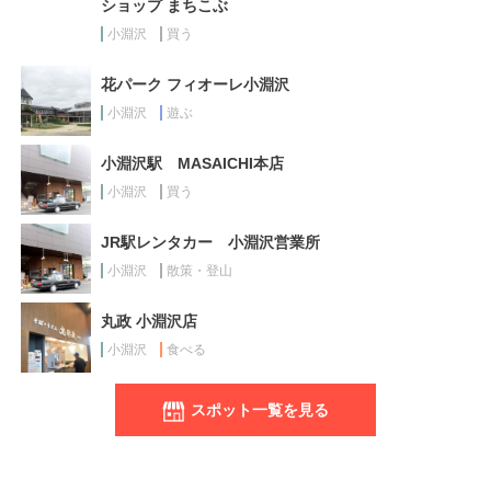
ショップ まちこぶ
小淵沢
買う
花パーク フィオーレ小淵沢
小淵沢
遊ぶ
小淵沢駅 MASAICHI本店
小淵沢
買う
JR駅レンタカー 小淵沢営業所
小淵沢
散策・登山
丸政 小淵沢店
小淵沢
食べる
スポット一覧を見る