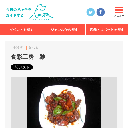
メニュー
イベントを探す
ジャンルから探す
店舗・スポットを探す
食べる
見る
知る
遊ぶ
特集
小淵沢
食べる
食彩工房 雅