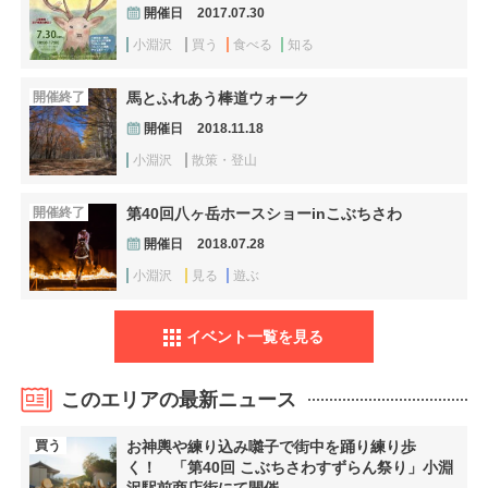
開催日
2017.07.30
小淵沢
買う
食べる
知る
開催終了
馬とふれあう棒道ウォーク
開催日
2018.11.18
小淵沢
散策・登山
開催終了
第40回八ヶ岳ホースショーinこぶちさわ
開催日
2018.07.28
小淵沢
見る
遊ぶ
イベント一覧を見る
このエリアの最新ニュース
買う
お神輿や練り込み囃子で街中を踊り練り歩
く！ 「第40回 こぶちさわすずらん祭り」小淵
沢駅前商店街にて開催