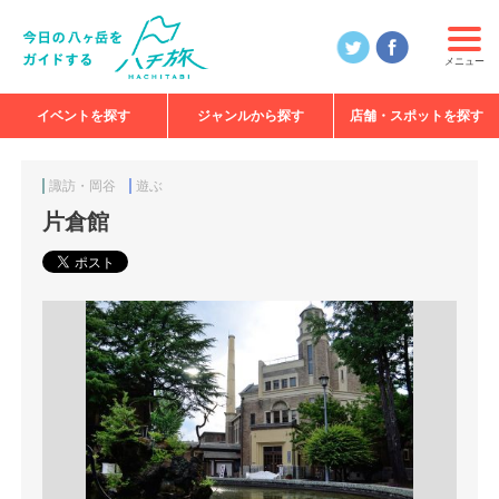
メニュー
イベントを探す
ジャンルから探す
店舗・スポットを探す
食べる
見る
知る
遊ぶ
特集
諏訪・岡谷
遊ぶ
片倉館