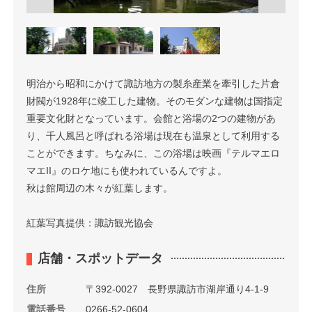
明治から昭和にかけて諏訪地方の製糸産業を牽引した片倉
財閥が1928年に竣工した建物。そのモダンな建物は国指定
重要文化財となっています。会館と浴場の2つの建物があ
り、千人風呂と呼ばれる浴場は現在も温泉として利用する
ことができます。ちなみに、この浴場は映画『テルマエロ
マエII』のロケ地にも使われているんですよ。
秋は館周辺の木々が紅葉します。
紅葉写真提供：諏訪観光協会
店舗・スポットデータ
住所
〒392-0027 長野県諏訪市湖岸通り4-1-9
電話番号
0266-52-0604