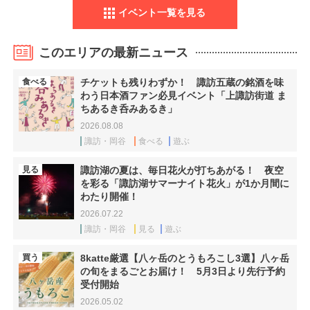
イベント一覧を見る
このエリアの最新ニュース
食べる
チケットも残りわずか！ 諏訪五蔵の銘酒を味
わう日本酒ファン必見イベント「上諏訪街道 ま
ちあるき呑みあるき」
2026.08.08
諏訪・岡谷
食べる
遊ぶ
見る
諏訪湖の夏は、毎日花火が打ちあがる！ 夜空
を彩る「諏訪湖サマーナイト花火」が1か月間に
わたり開催！
2026.07.22
諏訪・岡谷
見る
遊ぶ
買う
8katte厳選【八ヶ岳のとうもろこし3選】八ヶ岳
の旬をまるごとお届け！ 5月3日より先行予約
受付開始
2026.05.02