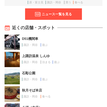
原・富士見
諏訪・岡谷
買う
食べる
ニュース一覧を見る
近くの店舗・スポット
D51機関車
諏訪・岡谷
遊ぶ
上諏訪温泉 しんゆ
諏訪・岡谷
泊まる
遊ぶ
石彫公園
諏訪・岡谷
遊ぶ
秋月そば本店
諏訪・岡谷
食べる