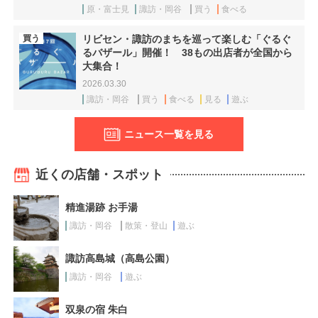
原・富士見
諏訪・岡谷
買う
食べる
買う
リビセン・諏訪のまちを巡って楽しむ「ぐるぐ
るバザール」開催！ 38もの出店者が全国から
大集合！
2026.03.30
諏訪・岡谷
買う
食べる
見る
遊ぶ
ニュース一覧を見る
近くの店舗・スポット
精進湯跡 お手湯
諏訪・岡谷
散策・登山
遊ぶ
諏訪高島城（高島公園）
諏訪・岡谷
遊ぶ
双泉の宿 朱白