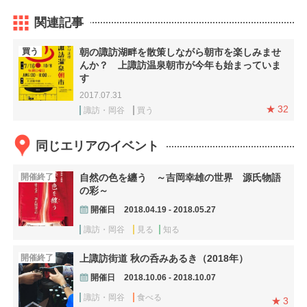
関連記事
買う
朝の諏訪湖畔を散策しながら朝市を楽しみませ
んか？ 上諏訪温泉朝市が今年も始まっていま
す
2017.07.31
32
諏訪・岡谷
買う
同じエリアのイベント
開催終了
自然の色を纏う ～吉岡幸雄の世界 源氏物語
の彩～
開催日
2018.04.19 - 2018.05.27
諏訪・岡谷
見る
知る
開催終了
上諏訪街道 秋の呑みあるき（2018年）
開催日
2018.10.06 - 2018.10.07
諏訪・岡谷
食べる
3