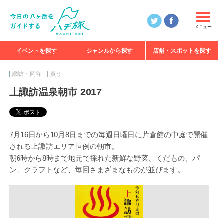
メニュー
イベントを探す
ジャンルから探す
店舗・スポットを探す
食べる
見る
知る
遊ぶ
特集
諏訪・岡谷
買う
上諏訪温泉朝市 2017
7月16日から10月8日までの毎週日曜日に片倉館の中庭で開催
される上諏訪エリア恒例の朝市。
朝6時から8時まで地元で採れた新鮮な野菜、くだもの、パ
ン、クラフトなど、毎回さまざまなものが並びます。