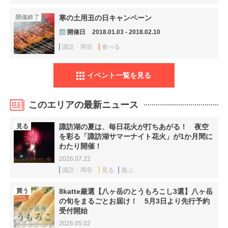
開催終了
寒の土用丑の日キャンペーン
開催日
2018.01.03 - 2018.02.10
諏訪・岡谷
食べる
イベント一覧を見る
このエリアの最新ニュース
見る
諏訪湖の夏は、毎日花火が打ちあがる！ 夜空
を彩る「諏訪湖サマーナイト花火」が1か月間に
わたり開催！
2026.07.22
諏訪・岡谷
見る
遊ぶ
買う
8katte厳選【八ヶ岳のとうもろこし3選】八ヶ岳
の旬をまるごとお届け！ 5月3日より先行予約
受付開始
2026.05.02