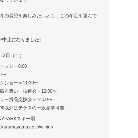
冬の展望を楽しみたい人も、この冬足を運んで
 ※中止になりました]
2月12日（土）
プン＝8:00
0〜
ショー＝11:30〜
振る舞い、抽選会＝12:00〜
リー賞品交換会＝14:00〜
間以外はテラスの一般見学可能
YPARKスキー場
w.kurumayama.co.jp/winter/