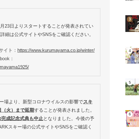
が12月23日よりスタートすることが発表されてい
詳細は公式サイトやSNSをご確認ください。
式サイト：
https://www.kurumayama.co.jp/winter/
book：
rumayama1925/
Kスキー場より、新型コロナウイルスの影響で
スキ
2日（火）まで延期
することが発表されました。
CEの完成記念式典も中止
となりました。今後の予
ARKスキー場の公式サイトやSNSをご確認く