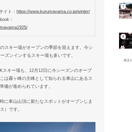
式サイト：
https://www.kurumayama.co.jp/winter/
book：
rumayama1925/
アのスキー場がオープンの季節を迎えます。今シ
らシーズンインするスキー場も多いです。
過去
RKスキー場も、12月12日に今シーズンのオープ
こは霧ヶ峰の主峰として知られる車山にあるス
準備が進められています。
時に車山山頂に新たなスポットがオープンしま
ラス）です。