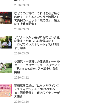
2026.03.03
なぜこの土地に、これほど心が騒ぐ
のか？ ドキュメンタリー映画とし
て異例の大ヒット『鹿の国』、須玉
にて上映会開催！
2026.03.03
リゾナーレ八ヶ岳がロゼのピンク色
に染まった春らしい街並みに！
「ロゼワインストリート」3月13日
より開催
2026.03.05
小淵沢・一棟貸しの体験型オーベル
ジュ・アグリツーリズモ ユタカにて
「Farm to tableツアー2026」受付
開始
2026.03.12
韮崎駅前広場に「にらさきワインフ
ェスティバル」＆「NIRAマルシ
ェ」同時開催！ 市内ワイナリーが
大集合！
2026.03.16