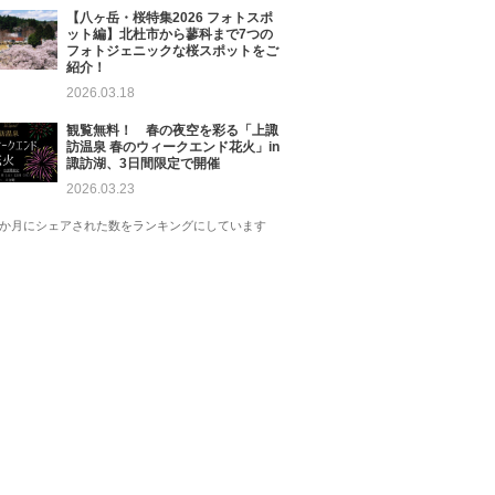
【八ヶ岳・桜特集2026 フォトスポ
ット編】北杜市から蓼科まで7つの
フォトジェニックな桜スポットをご
紹介！
2026.03.18
観覧無料！ 春の夜空を彩る「上諏
訪温泉 春のウィークエンド花火」in
諏訪湖、3日間限定で開催
2026.03.23
1か月にシェアされた数をランキングにしています