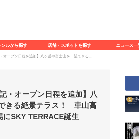
食べる
見る
知る
遊ぶ
特集＆レポート
ャンルから探す
店舗・スポットを探す
ニュース一
食べる
見る
知る
遊ぶ
特集＆レポート
日追記・オープン日程を追加】八ヶ岳や富士山を一望できる…
3日追記・オープン日程を追加】八
できる絶景テラス！ 車山高
にSKY TERRACE誕生